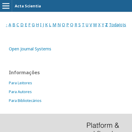
Acta Scientia
-
A
B
C
D
E
F
G
H
I
J
K
L
M
N
O
P
Q
R
S
T
U
V
W
X
Y
Z
Toda(o)s
Open Journal Systems
Informações
Para Leitores
Para Autores
Para Bibliotecários