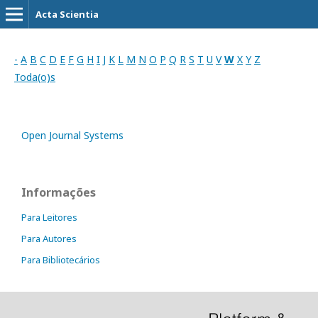
Acta Scientia
-
A
B
C
D
E
F
G
H
I
J
K
L
M
N
O
P
Q
R
S
T
U
V
W
X
Y
Z
Toda(o)s
Open Journal Systems
Informações
Para Leitores
Para Autores
Para Bibliotecários