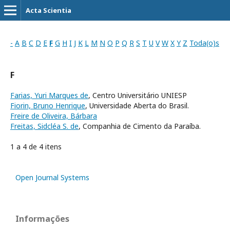
Acta Scientia
-
A
B
C
D
E
F
G
H
I
J
K
L
M
N
O
P
Q
R
S
T
U
V
W
X
Y
Z
Toda(o)s
F
Farias, Yuri Marques de
, Centro Universitário UNIESP
Fiorin, Bruno Henrique
, Universidade Aberta do Brasil.
Freire de Oliveira, Bárbara
Freitas, Sidcléa S. de
, Companhia de Cimento da Paraíba.
1 a 4 de 4 itens
Open Journal Systems
Informações