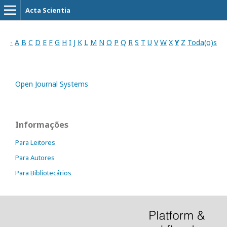
Acta Scientia
-
A
B
C
D
E
F
G
H
I
J
K
L
M
N
O
P
Q
R
S
T
U
V
W
X
Y
Z
Toda(o)s
Open Journal Systems
Informações
Para Leitores
Para Autores
Para Bibliotecários