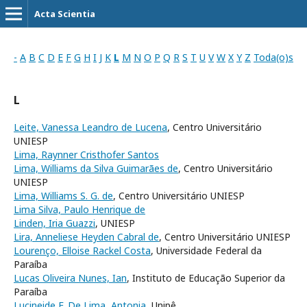
Acta Scientia
-
A
B
C
D
E
F
G
H
I
J
K
L
M
N
O
P
Q
R
S
T
U
V
W
X
Y
Z
Toda(o)s
L
Leite, Vanessa Leandro de Lucena
, Centro Universitário
UNIESP
Lima, Raynner Cristhofer Santos
Lima, Williams da Silva Guimarães de
, Centro Universitário
UNIESP
Lima, Williams S. G. de
, Centro Universitário UNIESP
Lima Silva, Paulo Henrique de
Linden, Iria Guazzi
, UNIESP
Lira, Anneliese Heyden Cabral de
, Centro Universitário UNIESP
Lourenço, Elloise Rackel Costa
, Universidade Federal da
Paraíba
Lucas Oliveira Nunes, Ian
, Instituto de Educação Superior da
Paraíba
Lucineide F. De Lima, Antonia
, Unipê