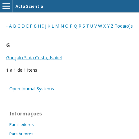
Acta Scientia
-
A
B
C
D
E
F
G
H
I
J
K
L
M
N
O
P
Q
R
S
T
U
V
W
X
Y
Z
Toda(o)s
G
Gonçalo S. da Costa, Isabel
1 a 1 de 1 itens
Open Journal Systems
Informações
Para Leitores
Para Autores