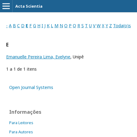
Acta Scientia
-
A
B
C
D
E
F
G
H
I
J
K
L
M
N
O
P
Q
R
S
T
U
V
W
X
Y
Z
Toda(o)s
E
Emanuelle Pereira Lima, Evelyne
, Unipê
1 a 1 de 1 itens
Open Journal Systems
Informações
Para Leitores
Para Autores