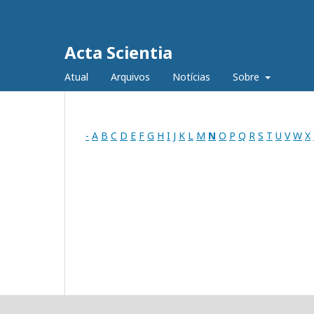
Acta Scientia
Atual
Arquivos
Notícias
Sobre
-
A
B
C
D
E
F
G
H
I
J
K
L
M
N
O
P
Q
R
S
T
U
V
W
X