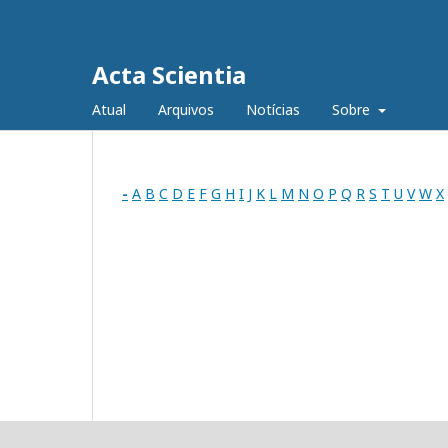
Acta Scientia
Atual
Arquivos
Notícias
Sobre
-
A
B
C
D
E
F
G
H
I
J
K
L
M
N
O
P
Q
R
S
T
U
V
W
X