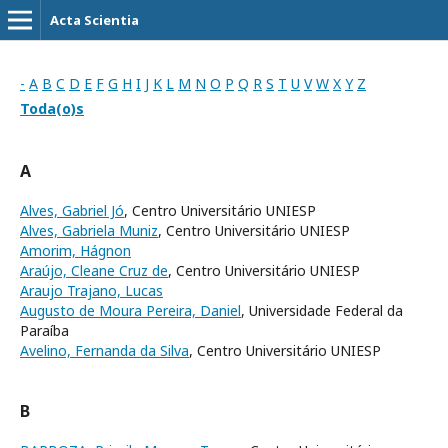
Acta Scientia
-
A
B
C
D
E
F
G
H
I
J
K
L
M
N
O
P
Q
R
S
T
U
V
W
X
Y
Z
Toda(o)s
A
Alves, Gabriel Jó
, Centro Universitário UNIESP
Alves, Gabriela Muniz
, Centro Universitário UNIESP
Amorim, Hágnon
Araújo, Cleane Cruz de
, Centro Universitário UNIESP
Araujo Trajano, Lucas
Augusto de Moura Pereira, Daniel
, Universidade Federal da
Paraíba
Avelino, Fernanda da Silva
, Centro Universitário UNIESP
B