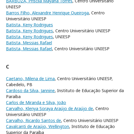
BARBOZA, Priscila Mayana Torres
, Centro Universitário
UNIESP
Barros Filho, Alexandre Henrique Queiroga
, Centro
Universitário UNIESP
Batista, Keny Rodrigues
Batista, Keny Rodrigues
, Centro Universitário UNIESP
Batista, Keny Rodrigues
, UNIESP
Batista, Messias Rafael
Batista, Messias Rafael
, Centro Universitário UNIESP
C
Caetano, Milena de Lima
, Centro Universitário UNIESP,
Cabedelo, PB
Cardoso da Silva, Jannine
, Instituto de Educação Superior da
Paraíba
Carlos de Miranda e Silva, João
Carvalho, Klenya Soraya Araújo de Araújo de
, Centro
Universitário UNIESP
Carvalho, Ricardo Santos de
, Centro Universitário UNIESP
Cavalcanti de Araújo, Wellington
, Instituto de Educação
Superior da Paraíba