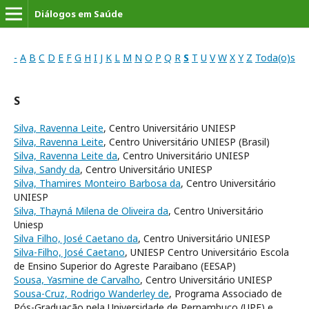
Diálogos em Saúde
-
A
B
C
D
E
F
G
H
I
J
K
L
M
N
O
P
Q
R
S
T
U
V
W
X
Y
Z
Toda(o)s
S
Silva, Ravenna Leite
, Centro Universitário UNIESP
Silva, Ravenna Leite
, Centro Universitário UNIESP (Brasil)
Silva, Ravenna Leite da
, Centro Universitário UNIESP
Silva, Sandy da
, Centro Universitário UNIESP
Silva, Thamires Monteiro Barbosa da
, Centro Universitário
UNIESP
Silva, Thayná Milena de Oliveira da
, Centro Universitário
Uniesp
Silva Filho, José Caetano da
, Centro Universitário UNIESP
Silva-Filho, José Caetano
, UNIESP Centro Universitário Escola
de Ensino Superior do Agreste Paraibano (EESAP)
Sousa, Yasmine de Carvalho
, Centro Universitário UNIESP
Sousa-Cruz, Rodrigo Wanderley de
, Programa Associado de
Pós-Graduação pela Universidade de Pernambuco (UPE) e