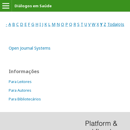
Diálogos em Saúde
-
A
B
C
D
E
F
G
H
I
J
K
L
M
N
O
P
Q
R
S
T
U
V
W
X
Y
Z
Toda(o)s
Open Journal Systems
Informações
Para Leitores
Para Autores
Para Bibliotecários