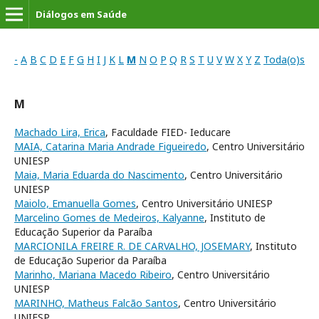
Diálogos em Saúde
-
A
B
C
D
E
F
G
H
I
J
K
L
M
N
O
P
Q
R
S
T
U
V
W
X
Y
Z
Toda(o)s
M
Machado Lira, Erica
, Faculdade FIED- Ieducare
MAIA, Catarina Maria Andrade Figueiredo
, Centro Universitário
UNIESP
Maia, Maria Eduarda do Nascimento
, Centro Universitário
UNIESP
Maiolo, Emanuella Gomes
, Centro Universitário UNIESP
Marcelino Gomes de Medeiros, Kalyanne
, Instituto de
Educação Superior da Paraíba
MARCIONILA FREIRE R. DE CARVALHO, JOSEMARY
, Instituto
de Educação Superior da Paraíba
Marinho, Mariana Macedo Ribeiro
, Centro Universitário
UNIESP
MARINHO, Matheus Falcão Santos
, Centro Universitário
UNIESP