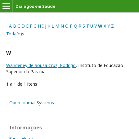
Diálogos em Saúde
-
A
B
C
D
E
F
G
H
I
J
K
L
M
N
O
P
Q
R
S
T
U
V
W
X
Y
Z
Toda(o)s
W
Wanderley de Sousa Cruz, Rodrigo
, Instituto de Educação
Superior da Paraíba
1 a 1 de 1 itens
Open Journal Systems
Informações
Para Leitores