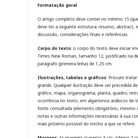
Formatação geral
O artigo completo deve conter no mínimo 15 (qui
deve ter a seguinte estrutura: resumo, abstract,
discussão, considerações finais e referências.
Corpo do texto
: o corpo do texto deve iniciar i
Times New Roman, tamanho 12, justificado na dir
parágrafo (primeira linha) de 1,25 cm.
Ilustrações, tabelas e gráficos
: Procure trata
grande. Qualquer ilustração deve ser precedida d
gráfico, mapa, organograma, planta, quadro, retr
ocorrência no texto, em algarismos arábicos de tr
fonte consultada (elemento obrigatório, mesmo 
notas e outras informações necessárias à sua com
mais próximo possível do trecho a que se refere.
Margens
: As margens (superior 3 cm, inferior 2 