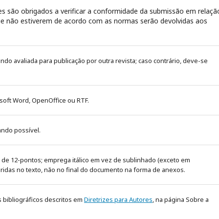
s são obrigados a verificar a conformidade da submissão em relaçã
 que não estiverem de acordo com as normas serão devolvidas aos
sendo avaliada para publicação por outra revista; caso contrário, deve-se
soft Word, OpenOffice ou RTF.
ando possível.
 de 12-pontos; emprega itálico em vez de sublinhado (exceto em
eridas no texto, não no final do documento na forma de anexos.
s bibliográficos descritos em
Diretrizes para Autores
, na página Sobre a