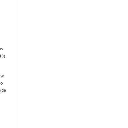
as
18)
ew
do
 (de