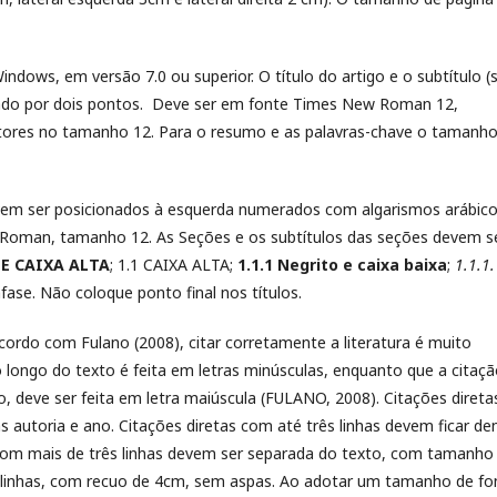
ndows, em versão 7.0 ou superior. O título do artigo e o subtítulo (
rado por dois pontos. Deve ser em fonte Times New Roman 12,
 autores no tamanho 12. Para o resumo e as palavras-chave o tamanh
evem ser posicionados à esquerda numerados com algarismos arábic
New Roman, tamanho 12. As Seções e os subtítulos das seções devem s
E CAIXA ALTA
; 1.1 CAIXA ALTA;
1.1.1 Negrito e caixa baixa
;
1.1.1.
nfase. Não coloque ponto final nos títulos.
cordo com Fulano (2008), citar corretamente a literatura é muito
longo do texto é feita em letras minúsculas, enquanto que a citaç
o, deve ser feita em letra maiúscula (FULANO, 2008). Citações direta
as autoria e ano. Citações diretas com até três linhas devem ficar de
 com mais de três linhas devem ser separada do texto, com tamanho
linhas, com recuo de 4cm, sem aspas. Ao adotar um tamanho de fo