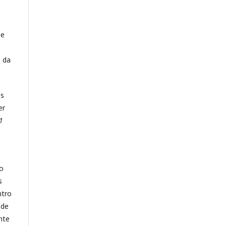
se
o da
os
er
1
ão
s
ntro
 de
nte