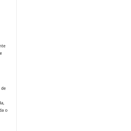
nte
de
 de
da,
da o