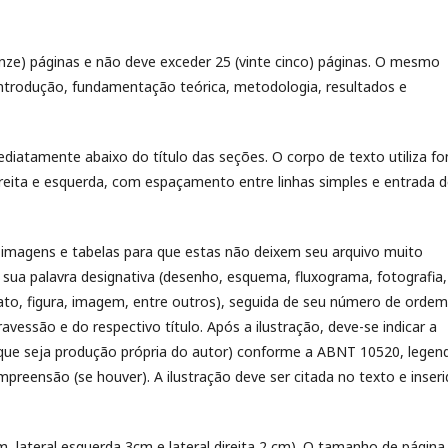
nze) páginas e não deve exceder 25 (vinte cinco) páginas. O mesmo
 introdução, fundamentação teórica, metodologia, resultados e
mediatamente abaixo do título das seções. O corpo de texto utiliza fo
eita e esquerda, com espaçamento entre linhas simples e entrada 
r imagens e tabelas para que estas não deixem seu arquivo muito
e sua palavra designativa (desenho, esquema, fluxograma, fotografia,
ato, figura, imagem, entre outros), seguida de seu número de ordem
avessão e do respectivo título. Após a ilustração, deve-se indicar a
que seja produção própria do autor) conforme a ABNT 10520, legen
preensão (se houver). A ilustração deve ser citada no texto e inseri
cm, lateral esquerda 3cm e lateral direita 2 cm). O tamanho de página