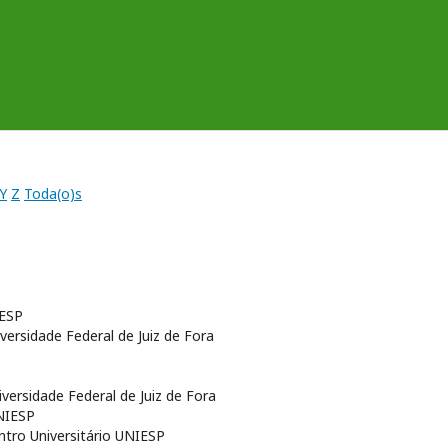
Y
Z
Toda(o)s
IESP
iversidade Federal de Juiz de Fora
iversidade Federal de Juiz de Fora
UNIESP
ntro Universitário UNIESP