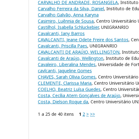
CARVALHO DE ANDRADE, ROSANGELA
, Institut
Carvalho Ferreira da Silva, Daniel
, Instituto de Ed
Carvalho Galvão, Anna Karyna
Casimiro, Luênnia de Sousa
, Centro Universitário
Castilhol, Isabella Schluckebier
, UNIGRANRIO
Cavalcanti, Iany Barros
CAVALCANTI, Jeane Odete Freire dos Santos
, Cen
Cavalcanti, Priscilla Paes
, UNIGRANRIO
CAVALCANTI DE ARAÚJO, WELLINGTON
, Institu
Cavalcanti de Araújo, Wellington
, Instituto de Ed
Cavaleiro, Liberalina Mendes
, Universidade de For
cavlcanti, Jaqueline Gomes
CHAVES, Sarah Olívia Gomes
, Centro Universitári
CLEMENTE, Clarissa Maria
, Centro Universitário 
COELHO, Beatriz Luísa Guedes
, Centro Universit
Costa, Cecília Atem Gonçalves de Araújo
, Univers
Costa, Dielson Roque da
, Centro Universitário U
1 a 25 de 40 itens
1
2
>
>>