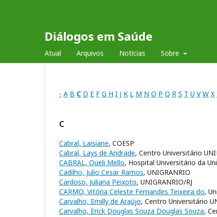
Diálogos em Saúde
Atual
Arquivos
Notícias
Sobre
-
A
B
C
D
E
F
G
H
I
J
K
L
M
N
O
P
Q
R
S
T
U
V
W
X
C
Cabral, Laisiane
, COESP
Cabral, Lays de Andrade
, Centro Universitário UN
CABRAL, Queli Mello
, Hospital Universitário da Un
Cadilho, Julio Cesar Ramos
, UNIGRANRIO
Cardoso, Juliana Peixoto
, UNIGRANRIO/RJ
CARMO, Vitória Celeste Fernandes Teixeira do
, Un
Carvalho, Emilly de Araújo
, Centro Universitário 
Carvalho, Erick Douglas Souza Douglas Souza
, Ce