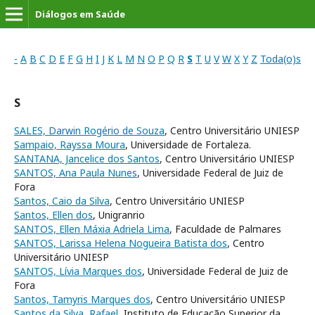
Diálogos em Saúde
-
A
B
C
D
E
F
G
H
I
J
K
L
M
N
O
P
Q
R
S
T
U
V
W
X
Y
Z
Toda(o)s
S
SALES, Darwin Rogério de Souza
, Centro Universitário UNIESP
Sampaio, Rayssa Moura
, Universidade de Fortaleza.
SANTANA, Jancelice dos Santos
, Centro Universitário UNIESP
SANTOS, Ana Paula Nunes
, Universidade Federal de Juiz de
Fora
Santos, Caio da Silva
, Centro Universitário UNIESP
Santos, Ellen dos
, Unigranrio
SANTOS, Ellen Máxia Adriela Lima
, Faculdade de Palmares
SANTOS, Larissa Helena Nogueira Batista dos
, Centro
Universitário UNIESP
SANTOS, Lívia Marques dos
, Universidade Federal de Juiz de
Fora
Santos, Tamyris Marques dos
, Centro Universitário UNIESP
Santos da Silva, Rafael
, Instituto de Educação Superior da