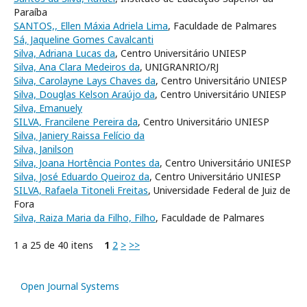
Paraíba
SANTOS,, Ellen Máxia Adriela Lima
, Faculdade de Palmares
Sá, Jaqueline Gomes Cavalcanti
Silva, Adriana Lucas da
, Centro Universitário UNIESP
Silva, Ana Clara Medeiros da
, UNIGRANRIO/RJ
Silva, Carolayne Lays Chaves da
, Centro Universitário UNIESP
Silva, Douglas Kelson Araújo da
, Centro Universitário UNIESP
Silva, Emanuely
SILVA, Francilene Pereira da
, Centro Universitário UNIESP
Silva, Janiery Raissa Felício da
Silva, Janilson
Silva, Joana Hortência Pontes da
, Centro Universitário UNIESP
Silva, José Eduardo Queiroz da
, Centro Universitário UNIESP
SILVA, Rafaela Titoneli Freitas
, Universidade Federal de Juiz de
Fora
Silva, Raiza Maria da Filho, Filho
, Faculdade de Palmares
1 a 25 de 40 itens
1
2
>
>>
Open Journal Systems