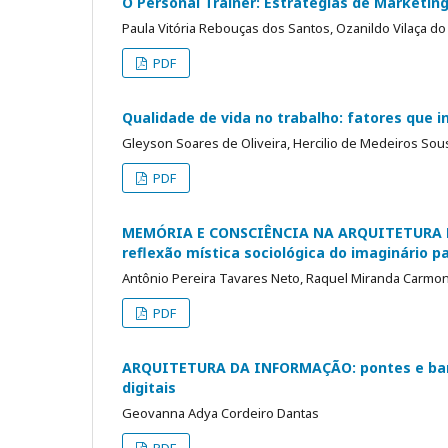
O Personal Trainer: Estratégias de Marketin
Paula Vitória Rebouças dos Santos, Ozanildo Vilaça d
PDF
Qualidade de vida no trabalho: fatores que 
Gleyson Soares de Oliveira, Hercilio de Medeiros Sou
PDF
MEMÓRIA E CONSCIÊNCIA NA ARQUITETURA 
reflexão mística sociológica do imaginário p
Antônio Pereira Tavares Neto, Raquel Miranda Carmo
PDF
ARQUITETURA DA INFORMAÇÃO: pontes e bar
digitais
Geovanna Adya Cordeiro Dantas
PDF