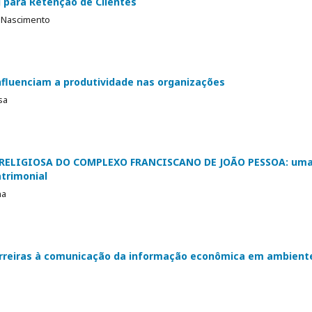
g para Retenção de Clientes
o Nascimento
influenciam a produtividade nas organizações
sa
RELIGIOSA DO COMPLEXO FRANCISCANO DE JOÃO PESSOA: um
atrimonial
na
reiras à comunicação da informação econômica em ambient