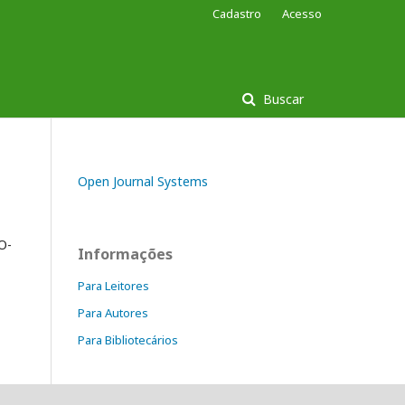
Cadastro
Acesso
Buscar
Open Journal Systems
O-
Informações
Para Leitores
Para Autores
Para Bibliotecários