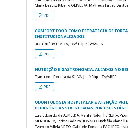
Maria Beatriz Ribeiro OLIVEIRA, Matheus Falcão San
PDF
COMFORT FOOD COMO ESTRATÉGIA DE FORT
INSTITUCIONALIZADOS
Ruth Rufino COSTA, José Filipe TAVARES
PDF
NUTRIÇÃO E GASTRONOMIA: ALIADOS NO BEM
Francilene Pereira da SILVA, José Filipe TAVARES
PDF
ODONTOLOGIA HOSPITALAR E ATENÇÃO PRIM
PEDAGÓGICAS VIVENCIADAS POR UM ESTÁGI
Luiz Eduardo de ALMEIDA, Marília Nalon PEREIRA, Vitó
MENDONÇA, Letícia Ladeira BONATO, Nathália Vianelli
Evandro Villela NETO, Gabriele Fonseca PACHECO, Lívia