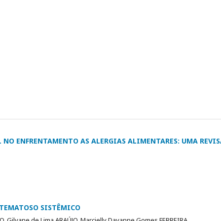
 NO ENFRENTAMENTO AS ALERGIAS ALIMENTARES: UMA REVI
ITEMATOSO SISTÊMICO
HO, Gilvane de Lima ARAÚJO, Marcielly Dayanne Gomes FERREIRA,