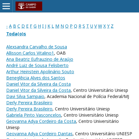
-
A
B
C
D
E
F
G
H
I
J
K
L
M
N
O
P
Q
R
S
T
U
V
W
X
Y
Z
Toda(o)s
Alexsandra Carvalho de Sousa
Allisson Carlos Vitalino1
, OAB
Ana Beatriz Eufrauzino de Araújo
André Luiz de Sousa Felisberto
Arthur Heinstein Apolinário Souto
Beneglêicia Alves dos Santos
Daniel Vitor da Silveira da Costa
Daniel Vitor da Silveira da Costa
, Centro Universitário Uniesp
Davi Silva Sampaio
, Academia Nacional de Polícia Federal/MJ
Derly Pereira Brasileiro
Derly Pereira Brasileiro
, Centro Universitário Uniesp
Gabriela Pinto Vasconcelos
, Centro Universitário Uniesp
Geovanna Adya Cordeiro da Costa
, Centro Universitário
Uniesp
Geovanna Adya Cordeiro Dantas
, Centro Universitário UNIESP