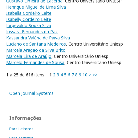
Gustavo Limeira de Lacerda
, Centro Universitário UNIESP
Henrique Miguel de Lima Silva
Isabella Cordeiro Leite
Isabelly Cordeiro Leite
Jorgevaldo Souza Silva
Jussara Fernandes da Paz
Kassandra Valéria de Paiva Silva
Luciano de Santana Medeiros
, Centro Universitário Uniesp
Marcela Aragão da Silva Brito
Marcela Lira de Araújo
, Centro Universitário Uniesp
Marcelo Fernandes de Sousa
, Centro Universitário Uniesp
1 a 25 de 616 itens
1
2
3
4
5
6
7
8
9
10
>
>>
Open Journal Systems
Informações
Para Leitores