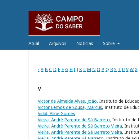
Atual
Arquivos
Notícias
Sobre
-
A
B
C
D
E
F
G
H
I
J
K
L
M
N
O
P
Q
R
S
T
U
V
W
X
V
Victor de Almeida Alves, João
, Instituto de Educa
Victor Lemos de Sousa, Marcus
, Instituto de Edu
Vidal, Aline Gomes
Vieira, Andrê Parente de Sá Barreto
, Instituto de
Vieira, Andrê Parente de Sá Barreto Vieira
, Instit
Vieira, Andrê Parente de Sá Barreto Vieira
, Instit
Vieira, Andrê Parente Sá Barreto
, Instituto de Ed