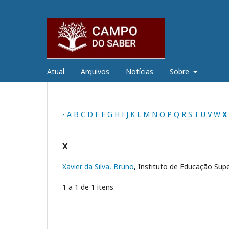
Atual
Arquivos
Notícias
Sobre
-
A
B
C
D
E
F
G
H
I
J
K
L
M
N
O
P
Q
R
S
T
U
V
W
X
X
Xavier da Silva, Bruno
, Instituto de Educação Supe
1 a 1 de 1 itens