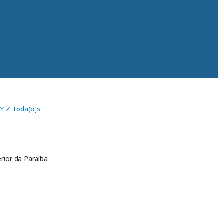
Y
Z
Toda(o)s
rior da Paraíba