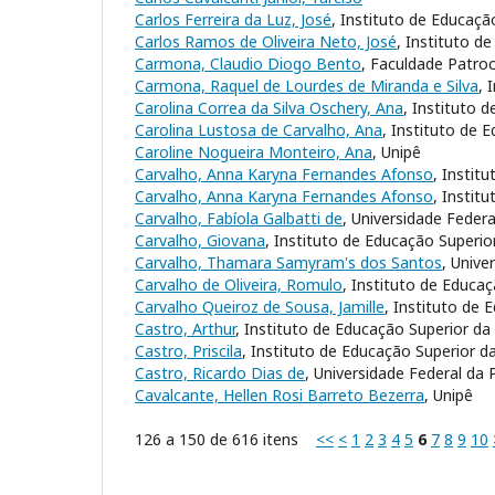
Carlos Ferreira da Luz, José
, Instituto de Educaçã
Carlos Ramos de Oliveira Neto, José
, Instituto d
Carmona, Claudio Diogo Bento
, Faculdade Patroc
Carmona, Raquel de Lourdes de Miranda e Silva
, 
Carolina Correa da Silva Oschery, Ana
, Instituto 
Carolina Lustosa de Carvalho, Ana
, Instituto de 
Caroline Nogueira Monteiro, Ana
, Unipê
Carvalho, Anna Karyna Fernandes Afonso
, Instit
Carvalho, Anna Karyna Fernandes Afonso
, Instit
Carvalho, Fabíola Galbatti de
, Universidade Federa
Carvalho, Giovana
, Instituto de Educação Superio
Carvalho, Thamara Samyram's dos Santos
, Unive
Carvalho de Oliveira, Romulo
, Instituto de Educa
Carvalho Queiroz de Sousa, Jamille
, Instituto de 
Castro, Arthur
, Instituto de Educação Superior da
Castro, Priscila
, Instituto de Educação Superior d
Castro, Ricardo Dias de
, Universidade Federal da 
Cavalcante, Hellen Rosi Barreto Bezerra
, Unipê
126 a 150 de 616 itens
<<
<
1
2
3
4
5
6
7
8
9
10