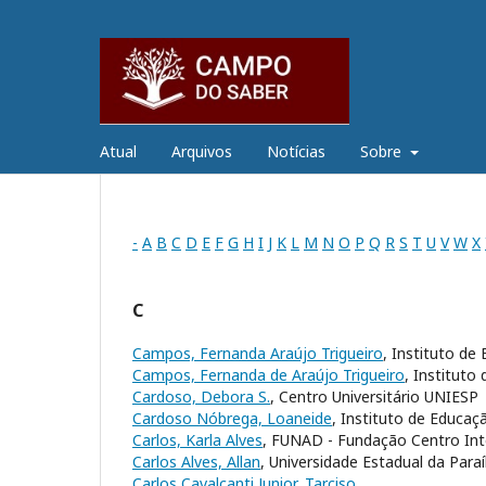
Atual
Arquivos
Notícias
Sobre
-
A
B
C
D
E
F
G
H
I
J
K
L
M
N
O
P
Q
R
S
T
U
V
W
X
C
Campos, Fernanda Araújo Trigueiro
, Instituto de
Campos, Fernanda de Araújo Trigueiro
, Instituto
Cardoso, Debora S.
, Centro Universitário UNIESP
Cardoso Nóbrega, Loaneide
, Instituto de Educaç
Carlos, Karla Alves
, FUNAD - Fundação Centro Int
Carlos Alves, Allan
, Universidade Estadual da Para
Carlos Cavalcanti Junior, Tarciso