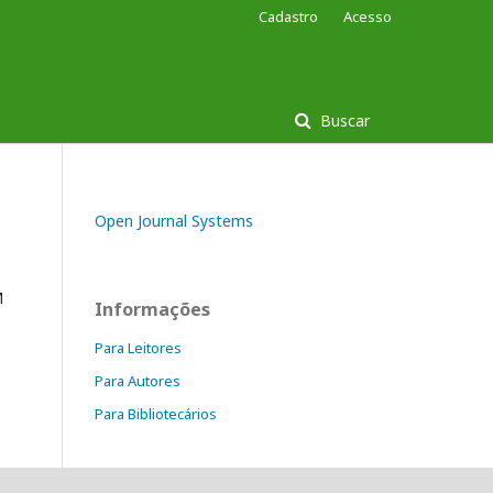
Cadastro
Acesso
Buscar
Open Journal Systems
M
Informações
Para Leitores
Para Autores
Para Bibliotecários