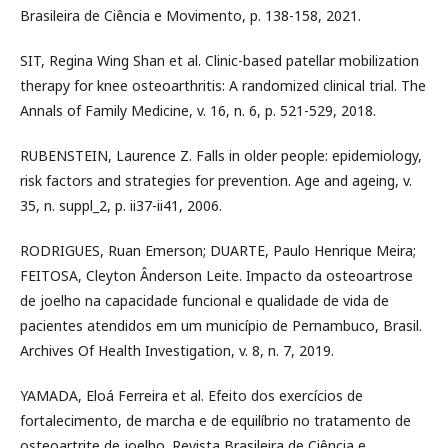
Brasileira de Ciência e Movimento, p. 138-158, 2021.
SIT, Regina Wing Shan et al. Clinic-based patellar mobilization
therapy for knee osteoarthritis: A randomized clinical trial. The
Annals of Family Medicine, v. 16, n. 6, p. 521-529, 2018.
RUBENSTEIN, Laurence Z. Falls in older people: epidemiology,
risk factors and strategies for prevention. Age and ageing, v.
35, n. suppl_2, p. ii37-ii41, 2006.
RODRIGUES, Ruan Emerson; DUARTE, Paulo Henrique Meira;
FEITOSA, Cleyton Ânderson Leite. Impacto da osteoartrose
de joelho na capacidade funcional e qualidade de vida de
pacientes atendidos em um município de Pernambuco, Brasil.
Archives Of Health Investigation, v. 8, n. 7, 2019.
YAMADA, Eloá Ferreira et al. Efeito dos exercícios de
fortalecimento, de marcha e de equilíbrio no tratamento de
osteoartrite de joelho. Revista Brasileira de Ciência e