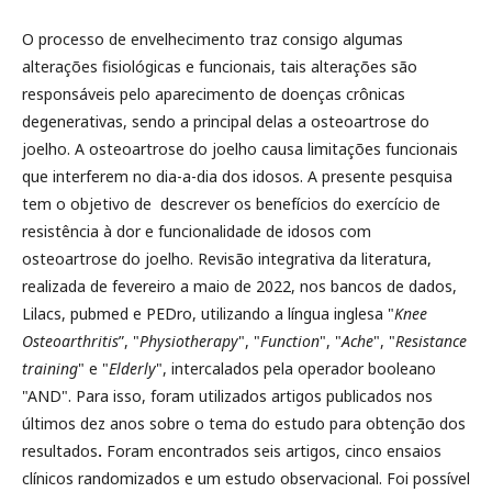
O processo de envelhecimento traz consigo algumas
alterações fisiológicas e funcionais, tais alterações são
responsáveis pelo aparecimento de doenças crônicas
degenerativas, sendo a principal delas a osteoartrose do
joelho. A osteoartrose do joelho causa limitações funcionais
que interferem no dia-a-dia dos idosos. A presente pesquisa
tem o objetivo de
descrever os benefícios do exercício de
resistência à dor e funcionalidade de idosos com
osteoartrose do joelho. Revisão integrativa da literatura,
realizada de fevereiro a maio de 2022, nos bancos de dados,
Lilacs, pubmed e PEDro, utilizando a língua inglesa "
Knee
Osteoarthritis
”, "
Physiotherapy
", "
Function
", "
Ache
", "
Resistance
training
" e "
Elderly
", intercalados pela operador booleano
"AND". Para isso, foram utilizados artigos publicados nos
últimos dez anos sobre o tema do estudo para obtenção dos
resultados
.
Foram encontrados seis artigos, cinco ensaios
clínicos randomizados e um estudo observacional.
Foi possível