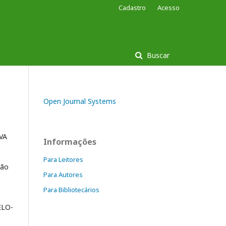
Cadastro
Acesso
Buscar
Open Journal Systems
VA
Informações
Para Leitores
são
Para Autores
Para Bibliotecários
ELO-