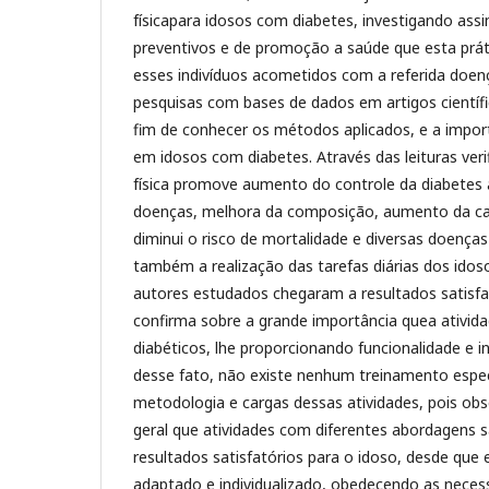
físicapara idosos com diabetes, investigando assi
preventivos e de promoção a saúde que esta prát
esses indivíduos acometidos com a referida doenç
pesquisas com bases de dados em artigos científic
fim de conhecer os métodos aplicados, e a importâ
em idosos com diabetes. Através das leituras veri
física promove aumento do controle da diabetes 
doenças, melhora da composição, aumento da cap
diminui o risco de mortalidade e diversas doença
também a realização das tarefas diárias dos idos
autores estudados chegaram a resultados satisfa
confirma sobre a grande importância quea ativida
diabéticos, lhe proporcionando funcionalidade e 
desse fato, não existe nenhum treinamento espec
metodologia e cargas dessas atividades, pois obs
geral que atividades com diferentes abordagens s
resultados satisfatórios para o idoso, desde que e
adaptado e individualizado, obedecendo as necess