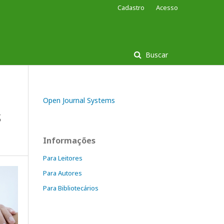
Cadastro
Acesso
Buscar
Open Journal Systems
S
Informações
Para Leitores
Para Autores
Para Bibliotecários