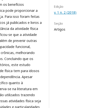
m os benefícios
Edição
ica pode proporcionar a
v. 1 n. 2 (2018)
a. Para isso foram feitas
os já publicados e livros a
Seção
ncia da atividade física
Artigos
ficou-se que a atividade
além de prevenir outras
acidade funcional,
s crônicas, melhorando
os. Concluindo que os
tórios, este estudo
de física tem para idosos
independência. Apesar
ífico quanto à
erva-se na literatura em
ão utilizados trazendo
ssas atividades física seja
idades e particularidades