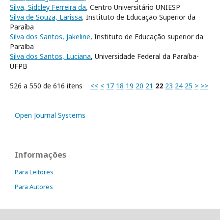
Silva, Sidcley Ferreira da
, Centro Universitário UNIESP
Silva de Souza, Larissa
, Instituto de Educação Superior da
Paraíba
Silva dos Santos, Jakeline
, Instituto de Educação superior da
Paraíba
Silva dos Santos, Luciana
, Universidade Federal da Paraíba-
UFPB
526 a 550 de 616 itens
<<
<
17
18
19
20
21
22
23
24
25
>
>>
Open Journal Systems
Informações
Para Leitores
Para Autores