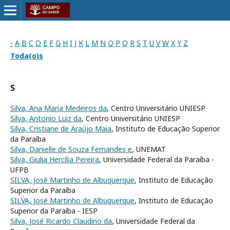
-
A
B
C
D
E
F
G
H
I
J
K
L
M
N
O
P
Q
R
S
T
U
V
W
X
Y
Z
Toda(o)s
S
Silva, Ana Maria Medeiros da
, Centro Universitário UNIESP
Silva, Antonio Luiz da
, Centro Universitário UNIESP
Silva, Cristiane de Araújo Maia
, Instituto de Educação Superior
da Paraíba
Silva, Danielle de Souza Fernandes e
, UNEMAT
Silva, Giulia Hercília Pereira
, Universidade Federal da Paraíba -
UFPB
SILVA, José Martinho de Albuquerque
, Instituto de Educação
Superior da Paraíba
SILVA, José Martinho de Albuquerque
, Instituto de Educação
Superior da Paraíba - IESP
Silva, José Ricardo Claudino da
, Universidade Federal da