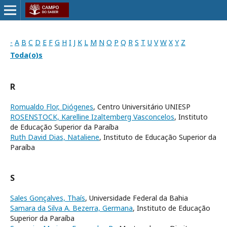
-
A
B
C
D
E
F
G
H
I
J
K
L
M
N
O
P
Q
R
S
T
U
V
W
X
Y
Z
Toda(o)s
R
Romualdo Flor, Diógenes
, Centro Universitário UNIESP
ROSENSTOCK, Karelline Izaltemberg Vasconcelos
, Instituto
de Educação Superior da Paraíba
Ruth David Dias, Nataliene
, Instituto de Educação Superior da
Paraíba
S
Sales Gonçalves, Thaís
, Universidade Federal da Bahia
Samara da Silva A. Bezerra, Germana
, Instituto de Educação
Superior da Paraíba