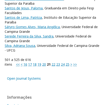
Superior da Paraíba
Santos de Jesus, Paloma
, Graduanda em Direito pela Fesp
Faculdades
Santos de Lima, Patrícia
, Instituto de Educação Superior da
Paraíba
Sátyro Gomes Alves, Maria Angélica
, Universidade Federal de
Campina Grande
Sereide Ferreira da Silva, Sandra
, Universidade Federal de
Campina Grande
Silva, Adriana Sousa
, Universidade Federal de Campina Grande
- UFCG
501 a 525 de 616
itens
<<
<
16
17
18
19
20
21
22
23
24
25
>
>>
Open Journal Systems
Informações