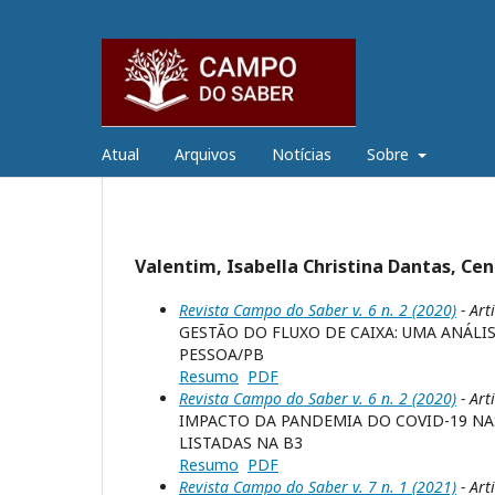
Atual
Arquivos
Notícias
Sobre
Valentim, Isabella Christina Dantas, Cen
Revista Campo do Saber v. 6 n. 2 (2020)
- Art
GESTÃO DO FLUXO DE CAIXA: UMA ANÁLI
PESSOA/PB
Resumo
PDF
Revista Campo do Saber v. 6 n. 2 (2020)
- Art
IMPACTO DA PANDEMIA DO COVID-19 NA
LISTADAS NA B3
Resumo
PDF
Revista Campo do Saber v. 7 n. 1 (2021)
- Art