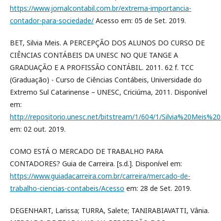
https://www.jornalcontabil.com.br/extrema-importancia-
contador-para-sociedade/
Acesso em: 05 de Set. 2019.
BET, Silvia Meis. A PERCEPÇÃO DOS ALUNOS DO CURSO DE
CIÊNCIAS CONTÁBEIS DA UNESC NO QUE TANGE A
GRADUAÇÃO E A PROFISSÃO CONTÁBIL. 2011. 62 f. TCC
(Graduação) - Curso de Ciências Contábeis, Universidade do
Extremo Sul Catarinense – UNESC, Criciúma, 2011. Disponível
em:
http://repositorio.unesc.net/bitstream/1/604/1/Silvia%20Meis%2
em: 02 out. 2019.
COMO ESTÁ O MERCADO DE TRABALHO PARA
CONTADORES? Guia de Carreira. [s.d.]. Disponível em:
https://www.guiadacarreira.com.br/carreira/mercado-de-
trabalho-ciencias-contabeis/Acesso
em: 28 de Set. 2019.
DEGENHART, Larissa; TURRA, Salete; TANIRABIAVATTI, Vânia.