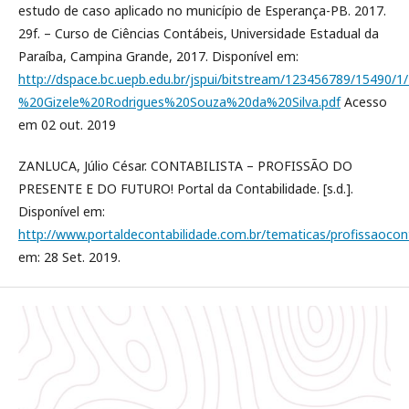
estudo de caso aplicado no município de Esperança-PB. 2017.
29f. – Curso de Ciências Contábeis, Universidade Estadual da
Paraíba, Campina Grande, 2017. Disponível em:
http://dspace.bc.uepb.edu.br/jspui/bitstream/123456789/15490/
%20Gizele%20Rodrigues%20Souza%20da%20Silva.pdf
Acesso
em 02 out. 2019
ZANLUCA, Júlio César. CONTABILISTA – PROFISSÃO DO
PRESENTE E DO FUTURO! Portal da Contabilidade. [s.d.].
Disponível em:
http://www.portaldecontabilidade.com.br/tematicas/profissaoco
em: 28 Set. 2019.