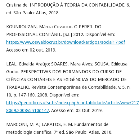
Cristina de. INTRODUÇÃO Á TEORIA DA CONTABILIDADE. 6.
ed. São Paulo: Atlas, 2018.
KOUNROUZAN, Márcia Covaciuc. O PERFIL DO
PROFISSIONAL CONTÁBIL. [S.I.] 2012. Disponível em:
https://www.oswaldocruz.br/download/artigos/social17.pdf
Acesso em 02 out. 2019.
LEAL, Edvalda Araújo; SOARES, Mara Alves; SOUSA, Edileusa
Godoi. PERSPECTIVAS DOS FORMANDOS DO CURSO DE
CIÊNCIAS CONTÁBEIS E AS EXIGÊNCIAS DO MERCADO DE
TRABALHO. Revista Contemporânea de Contabilidade, v. 5, n.
10, p. 147-160, 2008. Disponível em:
https://periodicos.ufsc.br/index.php/contabilidade/article/view/217
8069.2008v5n10p147
. Acesso em: 02 Out. 2019.
MARCONI, M. A.; LAKATOS, E. M. Fundamentos de
metodologia científica. 7ª ed. São Paulo: Atlas, 2010.