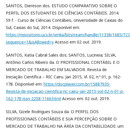
SANTOS, Diereson dos. ESTUDO COMPARATIVO SOBRE O
PERFIL DOS ESTUDANTES DE CIÊNCIAS CONTÁBEIS. 2014.
59 f. - Curso de Ciências Contábeis, Universidade de Caxias do
Sul, Caxias do Sul, 2014. Disponível em:
https://repositorio.ucs.br/xmlui/bitstream/handle/11338/1685
sequence=1&isAllowed=y
Acesso em 02 out. 2019.
SANTOS, Katia Cabral Sales dos; SANTOS, Lucineia; SILVA,
Antônio Carlos Ribeiro da. O PROFISSIONAL CONTÁBIL E O
MERCADO DE TRABALHO EM SALVADOR. Revista de
Iniciação Científica – RIC Cairu. Jan 2015, Vl. 02, n.º 01, p. 162-
178. Disponível em:
https://docplayer.com.br/15887935-
Revista-de-iniciacao-cientifica-ric-cairu-jan-2015-vol-02-n-01-p-
162-178-issn-2258-1166.html
Acesso em: 02 out. 2019.
SILVA, Gizele Rodrigues Souza da. O PERFIL DOS
PROFISSIONAIS CONTÁBEIS E SUA PERCEPÇÃO SOBRE O
MERCADO DE TRABALHO NA ÁREA DA CONTABILIDADE: um