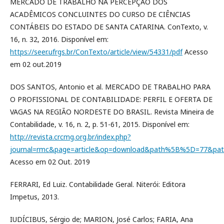
MERCADO DE TRABALHO NA PERCEPÇÃO DOS
ACADÊMICOS CONCLUINTES DO CURSO DE CIÊNCIAS
CONTÁBEIS DO ESTADO DE SANTA CATARINA. ConTexto, v.
16, n. 32, 2016. Disponível em:
https://seer.ufrgs.br/ConTexto/article/view/54331/pdf
Acesso
em 02 out.2019
DOS SANTOS, Antonio et al. MERCADO DE TRABALHO PARA
O PROFISSIONAL DE CONTABILIDADE: PERFIL E OFERTA DE
VAGAS NA REGIÃO NORDESTE DO BRASIL. Revista Mineira de
Contabilidade, v. 16, n. 2, p. 51-61, 2015. Disponível em:
http://revista.crcmg.org.br/index.php?
journal=rmc&page=article&op=download&path%5B%5D=77&p
Acesso em 02 Out. 2019
FERRARI, Ed Luiz. Contabilidade Geral. Niterói: Editora
Impetus, 2013.
IUDÍCIBUS, Sérgio de; MARION, José Carlos; FARIA, Ana