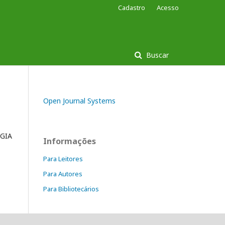
Cadastro
Acesso
Buscar
Open Journal Systems
GIA
Informações
Para Leitores
Para Autores
Para Bibliotecários