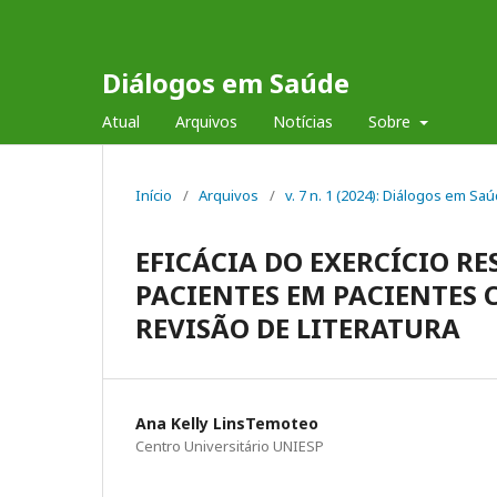
Diálogos em Saúde
Atual
Arquivos
Notícias
Sobre
Início
/
Arquivos
/
v. 7 n. 1 (2024): Diálogos em Sa
EFICÁCIA DO EXERCÍCIO RE
PACIENTES EM PACIENTES 
REVISÃO DE LITERATURA
Ana Kelly LinsTemoteo
Centro Universitário UNIESP