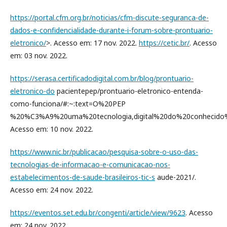
https://portal.cfm.org.br/noticias/cfm-discute-seguranca-de-
dados-e-confidencialidade-durante-i-forum-sobre-prontuario-
eletronico/
>. Acesso em: 17 nov. 2022.
https://cetic.br/
. Acesso
em: 03 nov. 2022.
https://serasa.certificadodigital.com.br/blog/prontuario-
eletronico-do
pacientepep/prontuario-eletronico-entenda-
como-funciona/#:~:text=O%20PEP
%20%C3%A9%20uma%20tecnologia,digital%20do%20conhecid
Acesso em: 10 nov. 2022.
https://www.nic.br/publicacao/pesquisa-sobre-o-uso-das-
tecnologias-de-informacao-e-comunicacao-nos-
estabelecimentos-de-saude-brasileiros-tic-s
aude-2021/.
Acesso em: 24 nov. 2022.
https://eventos.set.edu.br/congenti/article/view/9623
. Acesso
em: 24 nov. 2022.