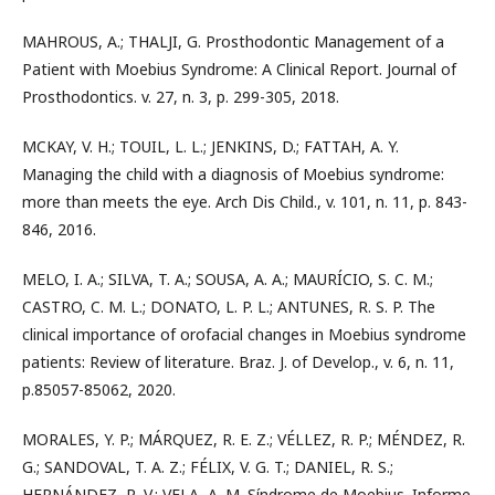
MAHROUS, A.; THALJI, G. Prosthodontic Management of a
Patient with Moebius Syndrome: A Clinical Report. Journal of
Prosthodontics. v. 27, n. 3, p. 299-305, 2018.
MCKAY, V. H.; TOUIL, L. L.; JENKINS, D.; FATTAH, A. Y.
Managing the child with a diagnosis of Moebius syndrome:
more than meets the eye. Arch Dis Child., v. 101, n. 11, p. 843-
846, 2016.
MELO, I. A.; SILVA, T. A.; SOUSA, A. A.; MAURÍCIO, S. C. M.;
CASTRO, C. M. L.; DONATO, L. P. L.; ANTUNES, R. S. P. The
clinical importance of orofacial changes in Moebius syndrome
patients: Review of literature. Braz. J. of Develop., v. 6, n. 11,
p.85057-85062, 2020.
MORALES, Y. P.; MÁRQUEZ, R. E. Z.; VÉLLEZ, R. P.; MÉNDEZ, R.
G.; SANDOVAL, T. A. Z.; FÉLIX, V. G. T.; DANIEL, R. S.;
HERNÁNDEZ, R. V.; VELA, A. M. Síndrome de Moebius. Informe