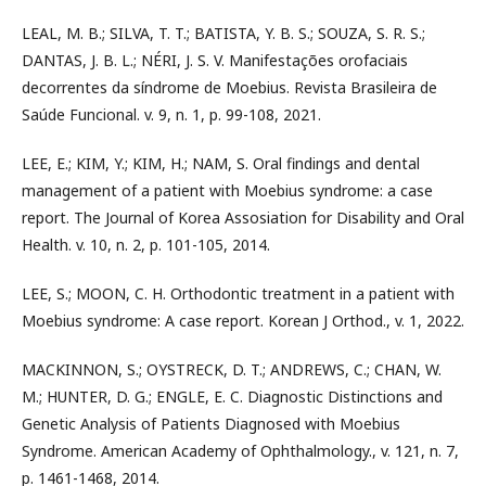
LEAL, M. B.; SILVA, T. T.; BATISTA, Y. B. S.; SOUZA, S. R. S.;
DANTAS, J. B. L.; NÉRI, J. S. V. Manifestações orofaciais
decorrentes da síndrome de Moebius. Revista Brasileira de
Saúde Funcional. v. 9, n. 1, p. 99-108, 2021.
LEE, E.; KIM, Y.; KIM, H.; NAM, S. Oral findings and dental
management of a patient with Moebius syndrome: a case
report. The Journal of Korea Assosiation for Disability and Oral
Health. v. 10, n. 2, p. 101-105, 2014.
LEE, S.; MOON, C. H. Orthodontic treatment in a patient with
Moebius syndrome: A case report. Korean J Orthod., v. 1, 2022.
MACKINNON, S.; OYSTRECK, D. T.; ANDREWS, C.; CHAN, W.
M.; HUNTER, D. G.; ENGLE, E. C. Diagnostic Distinctions and
Genetic Analysis of Patients Diagnosed with Moebius
Syndrome. American Academy of Ophthalmology., v. 121, n. 7,
p. 1461-1468, 2014.