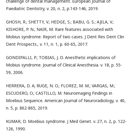
challenge of dental management. European Journal of
Paediatric Dentistry, v. 20, n. 2, p.143-146, 2019.
GHOSH, R.; SHETTY, V.; HEDGE, S.; BABU, G. S.; AJILA, V.;
KISHORE, P. N.; NAIR, M. Rare features associated with
Mobius syndrome: Report of two cases. J Dent Res Dent Clin
Dent Prospects., v. 11, n. 1, p. 60-65, 2017.
GONDIPALLI, P.; TOBIAS, J. D. Anesthetic implications of
Mobius syndrome. Journal of Clinical Anesthesia. v. 18, p. 55-
59, 2006.
HERRERA, D. A; RUGE, N. O.; FLOREZ, M. M.; VARGAS, M.;
ESCUDERO, O.; CASTILLO, M. Neuroimaging Findings in
Moebius Sequence. American Journal of Neuroradiology, v. 40,
n. 5, p. 862-865, 2019.
KUMAR, D. Moebius syndrome. J Med Genet. v. 27, n. 2, p. 122-
126, 1990.