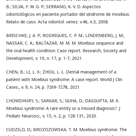
B.; SILVA, F. W. G. P.; SERRANO, K. V. D. Aspectos
odontológicos en paciente portador del síndrome de moebius:
Relato de caso. Acta odontol. venez. v.46, n.3, 2008.
BRISCHKE, J. A. P.; RODRIGUES, C. P. M.; LINDENBERG, J. M.;
NASSAR, C. A.; BALTAZAR, M. M. M. Moebius sequence and
the oral health condition: Case report. Research, Society and
Development, v. 10, n. 17, p. 1-7, 2021.
CHEN, B.; LI, L. X.; ZHOU, L. L. Dental management of a
patient with Moebius syndrome: A case report. World J Clin
Cases., v. 9, n. 24, p. 7269-7278, 2021.
CHOWDHURY, S.; SARKAR, S.; GUHA, D.; DASGUPTA, M. K.
Moebius syndrome: A rare entity or a missed diagnosis?. J
Pediatr Neurosci., v. 15, n. 2, p. 128-131, 2020.
CUDZILO, D.; BROZOZOWSKA, T. M. Moebius syndrome: The