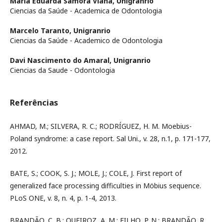
Maria Eduarda Samora Viana,
Unigranrio
Ciencias da Saúde - Academica de Odontologia
Marcelo Taranto,
Unigranrio
Ciencias da Saúde - Academico de Odontologia
Davi Nascimento do Amaral,
Unigranrio
Ciencias da Saude - Odontologia
Referências
AHMAD, M.; SILVERA, R. C.; RODRÍGUEZ, H. M. Moebius-
Poland syndrome: a case report. Sal Uni., v. 28, n.1, p. 171-177,
2012.
BATE, S.; COOK, S. J.; MOLE, J.; COLE, J. First report of
generalized face processing difficulties in Möbius sequence.
PLoS ONE, v. 8, n. 4, p. 1-4, 2013.
BRANDÃO, C. B.; QUEIROZ, A. M.; FILHO, P. N.; BRANDÃO, R.