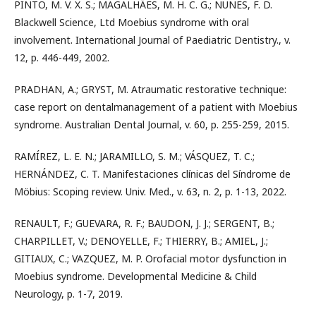
PINTO, M. V. X. S.; MAGALHÃES, M. H. C. G.; NUNES, F. D.
Blackwell Science, Ltd Moebius syndrome with oral
involvement. International Journal of Paediatric Dentistry., v.
12, p. 446-449, 2002.
PRADHAN, A.; GRYST, M. Atraumatic restorative technique:
case report on dentalmanagement of a patient with Moebius
syndrome. Australian Dental Journal, v. 60, p. 255-259, 2015.
RAMÍREZ, L. E. N.; JARAMILLO, S. M.; VÁSQUEZ, T. C.;
HERNÁNDEZ, C. T. Manifestaciones clínicas del Síndrome de
Möbius: Scoping review. Univ. Med., v. 63, n. 2, p. 1-13, 2022.
RENAULT, F.; GUEVARA, R. F.; BAUDON, J. J.; SERGENT, B.;
CHARPILLET, V.; DENOYELLE, F.; THIERRY, B.; AMIEL, J.;
GITIAUX, C.; VAZQUEZ, M. P. Orofacial motor dysfunction in
Moebius syndrome. Developmental Medicine & Child
Neurology, p. 1-7, 2019.