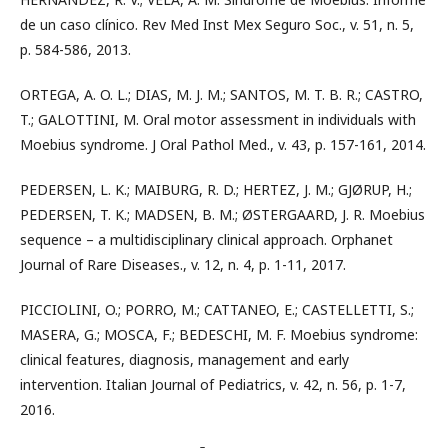
de un caso clínico. Rev Med Inst Mex Seguro Soc., v. 51, n. 5,
p. 584-586, 2013.
ORTEGA, A. O. L.; DIAS, M. J. M.; SANTOS, M. T. B. R.; CASTRO,
T.; GALOTTINI, M. Oral motor assessment in individuals with
Moebius syndrome. J Oral Pathol Med., v. 43, p. 157-161, 2014.
PEDERSEN, L. K.; MAIBURG, R. D.; HERTEZ, J. M.; GJØRUP, H.;
PEDERSEN, T. K.; MADSEN, B. M.; ØSTERGAARD, J. R. Moebius
sequence – a multidisciplinary clinical approach. Orphanet
Journal of Rare Diseases., v. 12, n. 4, p. 1-11, 2017.
PICCIOLINI, O.; PORRO, M.; CATTANEO, E.; CASTELLETTI, S.;
MASERA, G.; MOSCA, F.; BEDESCHI, M. F. Moebius syndrome:
clinical features, diagnosis, management and early
intervention. Italian Journal of Pediatrics, v. 42, n. 56, p. 1-7,
2016.