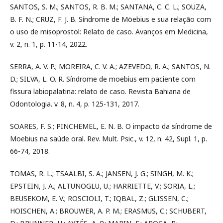
SANTOS, S. M.; SANTOS, R. B. M.; SANTANA, C. C. L.; SOUZA,
B. F. N.; CRUZ, F. J. B. Síndrome de Möebius e sua relação com
o uso de misoprostol: Relato de caso. Avanços em Medicina,
v. 2, n. 1, p. 11-14, 2022.
SERRA, A. V. P.; MOREIRA, C. V. A.; AZEVEDO, R. A.; SANTOS, N.
D.; SILVA, L. O. R. Síndrome de moebius em paciente com
fissura labiopalatina: relato de caso. Revista Bahiana de
Odontologia. v. 8, n. 4, p. 125-131, 2017.
SOARES, F. S.; PINCHEMEL, E. N. B. O impacto da síndrome de
Moebius na saúde oral. Rev. Mult. Psic., v. 12, n. 42, Supl. 1, p.
66-74, 2018.
TOMAS, R. L.; TSAALBI, S. A.; JANSEN, J. G.; SINGH, M. K.;
EPSTEIN, J. A.; ALTUNOGLU, U.; HARRIETTE, V.; SORIA, L.;
BEUSEKOM, E. V.; ROSCIOLI, T.; IQBAL, Z.; GLISSEN, C.;
HOISCHEN, A.; BROUWER, A. P. M.; ERASMUS, C.; SCHUBERT,