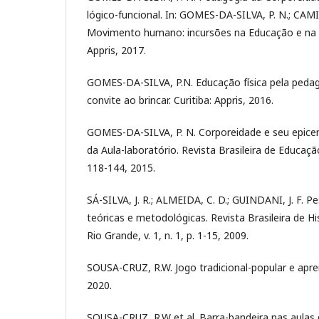
lógico-funcional. In: GOMES-DA-SILVA, P. N.; CAMIN
Movimento humano: incursões na Educação e na Cul
Appris, 2017.
GOMES-DA-SILVA, P.N. Educação física pela peda
convite ao brincar. Curitiba: Appris, 2016.
GOMES-DA-SILVA, P. N. Corporeidade e seu epicen
da Aula-laboratório. Revista Brasileira de Educação F
118-144, 2015.
SÁ-SILVA, J. R.; ALMEIDA, C. D.; GUINDANI, J. F. P
teóricas e metodológicas. Revista Brasileira de His
Rio Grande, v. 1, n. 1, p. 1-15, 2009.
SOUSA-CRUZ, R.W. Jogo tradicional-popular e apren
2020.
SOUSA-CRUZ, R.W et al. Barra-bandeira nas aulas 