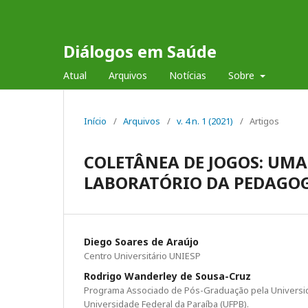
Diálogos em Saúde
Atual
Arquivos
Notícias
Sobre
Início
/
Arquivos
/
v. 4 n. 1 (2021)
/
Artigos
COLETÂNEA DE JOGOS: UMA
LABORATÓRIO DA PEDAGOG
Diego Soares de Araújo
Centro Universitário UNIESP
Rodrigo Wanderley de Sousa-Cruz
Programa Associado de Pós-Graduação pela Universi
Universidade Federal da Paraíba (UFPB).