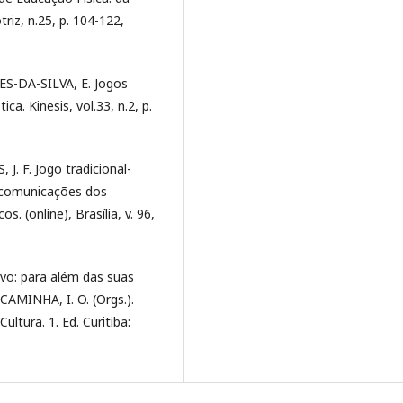
triz, n.25, p. 104-122,
ES-DA-SILVA, E. Jogos
a. Kinesis, vol.33, n.2, p.
J. F. Jogo tradicional-
s comunicações dos
. (online), Brasília, v. 96,
ivo: para além das suas
CAMINHA, I. O. (Orgs.).
tura. 1. Ed. Curitiba: