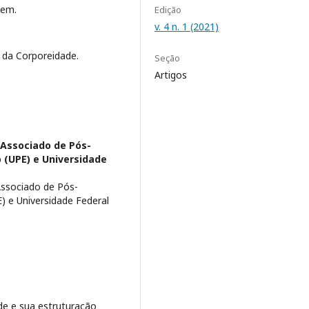
gem.
Edição
v. 4 n. 1 (2021)
a da Corporeidade.
Seção
Artigos
Associado de Pós-
(UPE) e Universidade
ssociado de Pós-
 e Universidade Federal
e e sua estruturação