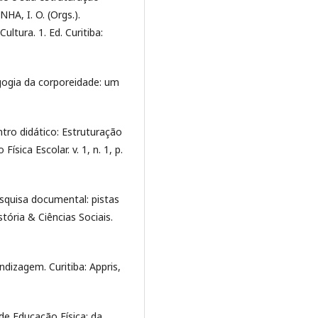
HA, I. O. (Orgs.).
tura. 1. Ed. Curitiba:
gogia da corporeidade: um
tro didático: Estruturação
ísica Escolar. v. 1, n. 1, p.
esquisa documental: pistas
tória & Ciências Sociais.
dizagem. Curitiba: Appris,
de Educação Física: da