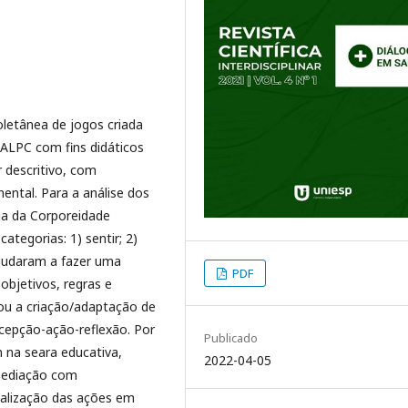
oletânea de jogos criada
 ALPC com fins didáticos
r descritivo, com
ental. Para a análise dos
gia da Corporeidade
categorias: 1) sentir; 2)
ajudaram a fazer uma
PDF
objetivos, regras e
zou a criação/adaptação de
epção-ação-reflexão. Por
Publicado
m na seara educativa,
2022-04-05
 mediação com
ealização das ações em