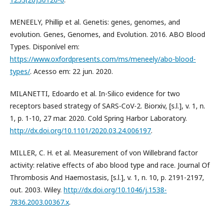
MENEELY, Phillip et al. Genetis: genes, genomes, and
evolution. Genes, Genomes, and Evolution. 2016. ABO Blood
Types. Disponível em:
https://www.oxfordpresents.com/ms/meneely/abo-blood-
types/
. Acesso em: 22 jun. 2020.
MILANETTI, Edoardo et al. In-Silico evidence for two
receptors based strategy of SARS-CoV-2. Biorxiv, [s.l.], v. 1, n.
1, p. 1-10, 27 mar. 2020. Cold Spring Harbor Laboratory.
http://dx.doi.org/10.1101/2020.03.24.006197
.
MILLER, C. H. et al. Measurement of von Willebrand factor
activity: relative effects of abo blood type and race. Journal Of
Thrombosis And Haemostasis, [s.l.], v. 1, n. 10, p. 2191-2197,
out. 2003. Wiley.
http://dx.doi.org/10.1046/j.1538-
7836.2003.00367.x
.