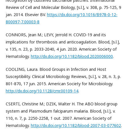
recognition by clustered saccharide patches. International
Review of Cell and Molecular Biology, [s.l.], v. 308, p. 75-125, 9
jan. 2014. Elsevier BV.
https://dx.doi.org/10.1016/B978-0-12-
800097-7.00003-8
CONNORS, Jean M.; LEVY, Jerrold H. COVID-19 and its
implications for thrombosis and anticoagulation. Blood, [s.l.],
v. 135, n. 23, p. 2033-2040, 4 jun. 2020. American Society of
Hematology.
http://dx.doi.org/10.1182/blood.2020006000
.
COOLING, Laura. Blood Groups in Infection and Host
Susceptibility. Clinical Microbiology Reviews, [s.l.], v. 28, n. 3, p.
801-870, 17 jun. 2015. American Society for Microbiology.
http://dx.doi.org/10.1128/cmr.00109-14
.
CSERTI, Christine M.; DZIK, Walter H. The ABO blood group
system and Plasmodium falciparum malaria. Blood, [s.l.], v.
110, n. 7, p. 2250-2258, 1 out. 2007. American Society of
Hematology.
http://dx.doi.org/10.1182/blood-2007-03-077602
.