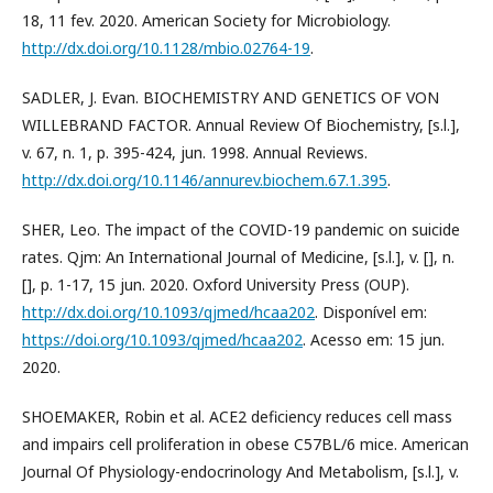
18, 11 fev. 2020. American Society for Microbiology.
http://dx.doi.org/10.1128/mbio.02764-19
.
SADLER, J. Evan. BIOCHEMISTRY AND GENETICS OF VON
WILLEBRAND FACTOR. Annual Review Of Biochemistry, [s.l.],
v. 67, n. 1, p. 395-424, jun. 1998. Annual Reviews.
http://dx.doi.org/10.1146/annurev.biochem.67.1.395
.
SHER, Leo. The impact of the COVID-19 pandemic on suicide
rates. Qjm: An International Journal of Medicine, [s.l.], v. [], n.
[], p. 1-17, 15 jun. 2020. Oxford University Press (OUP).
http://dx.doi.org/10.1093/qjmed/hcaa202
. Disponível em:
https://doi.org/10.1093/qjmed/hcaa202
. Acesso em: 15 jun.
2020.
SHOEMAKER, Robin et al. ACE2 deficiency reduces cell mass
and impairs cell proliferation in obese C57BL/6 mice. American
Journal Of Physiology-endocrinology And Metabolism, [s.l.], v.