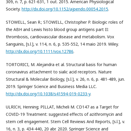
309, n. 7, p. 621-631, 1 out. 2015. American Physiological
Society.
http://dx.doi.org/10.1152/ajpendo.00054.2015
.
STOWELL, Sean R.; STOWELL, Christopher P. Biologic roles of
the ABH and Lewis histo blood group antigens part II:
thrombosis, cardiovascular disease and metabolism. Vox
Sanguinis, [s.l.], v. 114, n. 6, p. 535-552, 14 maio 2019. Wiley.
http://dx.doi.org/10.1111/vox.12786
.
TORTORICI, M. Alejandra et al. Structural basis for human
coronavirus attachment to sialic acid receptors. Nature
Structural & Molecular Biology, [s.l.], v. 26, n. 6, p. 481-489, jun.
2019. Springer Science and Business Media LLC.
http://dx.doi.org/10.1038/s41594-019-0233-y
.
ULRICH, Henning; PILLAT, Micheli M. CD147 as a Target for
COVID-19 Treatment: suggested effects of azithromycin and
stem cell engagement. Stem Cell Reviews And Reports, [s.l.], v.
16, n. 3, p. 434-440, 20 abr. 2020. Springer Science and