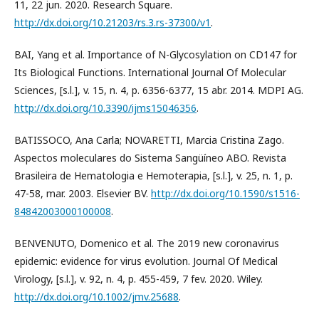
11, 22 jun. 2020. Research Square.
http://dx.doi.org/10.21203/rs.3.rs-37300/v1
.
BAI, Yang et al. Importance of N-Glycosylation on CD147 for
Its Biological Functions. International Journal Of Molecular
Sciences, [s.l.], v. 15, n. 4, p. 6356-6377, 15 abr. 2014. MDPI AG.
http://dx.doi.org/10.3390/ijms15046356
.
BATISSOCO, Ana Carla; NOVARETTI, Marcia Cristina Zago.
Aspectos moleculares do Sistema Sangüíneo ABO. Revista
Brasileira de Hematologia e Hemoterapia, [s.l.], v. 25, n. 1, p.
47-58, mar. 2003. Elsevier BV.
http://dx.doi.org/10.1590/s1516-
84842003000100008
.
BENVENUTO, Domenico et al. The 2019 new coronavirus
epidemic: evidence for virus evolution. Journal Of Medical
Virology, [s.l.], v. 92, n. 4, p. 455-459, 7 fev. 2020. Wiley.
http://dx.doi.org/10.1002/jmv.25688
.