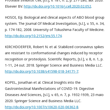
Protease Inhibitor. Cell, [s.l.], v. 181, n. 2, p. 271-280, abr. 2020.
Elsevier BV.
http://dx.doi.org/10.1016/j.cell.2020.02.052
.
HOSOI, Eiji. Biological and clinical aspects of ABO blood group
system. The Journal Of Medical Investigation, [s.l.], v. 55, n. 34,
p. 174-182, 2008. University of Tokushima Faculty of Medicine.
http://dx.doi.org/10.2152/jmi.55.174
.
KIRCHDOERFER, Robert N. et al. Stabilized coronavirus spikes
are resistant to conformational changes induced by receptor
recognition or proteolysis. Scientific Reports, [s.l.], v. 8, n. 1, p.
1-11, 24 out. 2018. Springer Science and Business Media LLC.
http://dx.doi.org/10.1038/s41598-018-34171-7
.
KOPEL, Jonathan et al. Clinical Insights into the
Gastrointestinal Manifestations of COVID-19. Digestive
Diseases And Sciences, [s.l.], v. 65, n. 7, p. 1932-1939, 23 maio
2020. Springer Science and Business Media LLC.
http://dx.doi.org/10.1007/s10620-020-06362-8
.