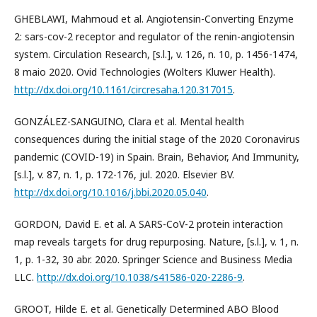
GHEBLAWI, Mahmoud et al. Angiotensin-Converting Enzyme
2: sars-cov-2 receptor and regulator of the renin-angiotensin
system. Circulation Research, [s.l.], v. 126, n. 10, p. 1456-1474,
8 maio 2020. Ovid Technologies (Wolters Kluwer Health).
http://dx.doi.org/10.1161/circresaha.120.317015
.
GONZÁLEZ-SANGUINO, Clara et al. Mental health
consequences during the initial stage of the 2020 Coronavirus
pandemic (COVID-19) in Spain. Brain, Behavior, And Immunity,
[s.l.], v. 87, n. 1, p. 172-176, jul. 2020. Elsevier BV.
http://dx.doi.org/10.1016/j.bbi.2020.05.040
.
GORDON, David E. et al. A SARS-CoV-2 protein interaction
map reveals targets for drug repurposing. Nature, [s.l.], v. 1, n.
1, p. 1-32, 30 abr. 2020. Springer Science and Business Media
LLC.
http://dx.doi.org/10.1038/s41586-020-2286-9
.
GROOT, Hilde E. et al. Genetically Determined ABO Blood