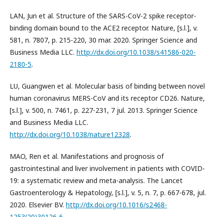
LAN, Jun et al. Structure of the SARS-CoV-2 spike receptor-
binding domain bound to the ACE2 receptor. Nature, [s.l.], v.
581, n. 7807, p. 215-220, 30 mar. 2020. Springer Science and
Business Media LLC.
http://dx.doi.org/10.1038/s41586-020-
2180-5
.
LU, Guangwen et al. Molecular basis of binding between novel
human coronavirus MERS-CoV and its receptor CD26. Nature,
[s.l.], v. 500, n. 7461, p. 227-231, 7 jul. 2013. Springer Science
and Business Media LLC.
http://dx.doi.org/10.1038/nature12328
.
MAO, Ren et al. Manifestations and prognosis of
gastrointestinal and liver involvement in patients with COVID-
19: a systematic review and meta-analysis. The Lancet
Gastroenterology & Hepatology, [s.l.], v. 5, n. 7, p. 667-678, jul.
2020. Elsevier BV.
http://dx.doi.org/10.1016/s2468-
1253(20)30126-6
.