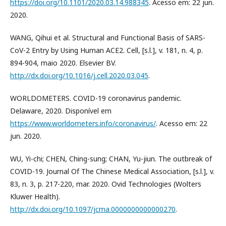
https://doi.org/10.1101/2020.03.14.988345
. Acesso em: 22 jun.
2020.
WANG, Qihui et al. Structural and Functional Basis of SARS-
CoV-2 Entry by Using Human ACE2. Cell, [s.l.], v. 181, n. 4, p.
894-904, maio 2020. Elsevier BV.
http://dx.doi.org/10.1016/j.cell.2020.03.045
.
WORLDOMETERS. COVID-19 coronavirus pandemic.
Delaware, 2020. Disponível em
https://www.worldometers.info/coronavirus/
. Acesso em: 22
jun. 2020.
WU, Yi-chi; CHEN, Ching-sung; CHAN, Yu-jiun. The outbreak of
COVID-19. Journal Of The Chinese Medical Association, [s.l.], v.
83, n. 3, p. 217-220, mar. 2020. Ovid Technologies (Wolters
Kluwer Health).
http://dx.doi.org/10.1097/jcma.0000000000000270
.