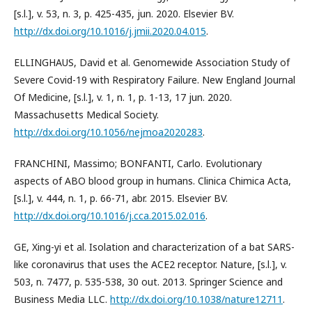
[s.l.], v. 53, n. 3, p. 425-435, jun. 2020. Elsevier BV.
http://dx.doi.org/10.1016/j.jmii.2020.04.015
.
ELLINGHAUS, David et al. Genomewide Association Study of
Severe Covid-19 with Respiratory Failure. New England Journal
Of Medicine, [s.l.], v. 1, n. 1, p. 1-13, 17 jun. 2020.
Massachusetts Medical Society.
http://dx.doi.org/10.1056/nejmoa2020283
.
FRANCHINI, Massimo; BONFANTI, Carlo. Evolutionary
aspects of ABO blood group in humans. Clinica Chimica Acta,
[s.l.], v. 444, n. 1, p. 66-71, abr. 2015. Elsevier BV.
http://dx.doi.org/10.1016/j.cca.2015.02.016
.
GE, Xing-yi et al. Isolation and characterization of a bat SARS-
like coronavirus that uses the ACE2 receptor. Nature, [s.l.], v.
503, n. 7477, p. 535-538, 30 out. 2013. Springer Science and
Business Media LLC.
http://dx.doi.org/10.1038/nature12711
.