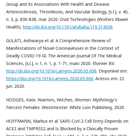
Group and its Associations With Health and Disease.
Arteriosclerosis, Thrombosis, And Vascular Biology, [s.l.], v. 40,
n. 3, p. 830-838, mar. 2020. Ovid Technologies (Wolters Kluwer
Health).
http://dx.doi.org/10.1161/atvbaha.119.313658
.
GULATI, Aishwarya et al. A Comprehensive Review of
Manifestations of Novel Coronaviruses in the Context of
Deadly COVID-19 Gl. The American Journal Of The Medical
Sciences, [s.l.], v. 1, n. 1, p. 1-71, maio 2020. Elsevier BV.
http://dx.doi.org/10.1016/j.amjms.2020.05.006
. Disponível em:
https://doi.org/10.1016/j.amjms.2020.05.006
. Acesso em: 22
jun. 2020.
HODGES, Kate. Warriors, Witches, Women: Mythology's
Fiercest Females. Westminster: White Lion Publishing, 2020.
HOFFMANN, Markus et al. SARS-CoV-2 Cell Entry Depends on
ACE2 and TMPRSS2 and Is Blocked by a Clinically Proven