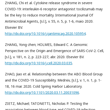
ZHANG, Chi et al. Cytokine release syndrome in severe
COVID-19: interleukin-6 receptor antagonist tocilizumab may
be the key to reduce mortality. International Journal Of
Antimicrobial Agents, [s.l.], v. 55, n. 5, p. 1-6, maio 2020.
Elsevier BV.
http://dx.doi.org/10.1016/j.ijantimicag.2020.105954
.
ZHANG, Yong-zhen; HOLMES, Edward C. A Genomic
Perspective on the Origin and Emergence of SARS-CoV-2. Cell,
[s.l.], v. 181, n. 2, p. 223-227, abr. 2020. Elsevier BV.
http://dx.doi.org/10.1016/j.cell.2020.03.035
.
ZHAO, Jiao et al. Relationship between the ABO Blood Group
and the COVID-19 Susceptibility. Medrxiv, [s.l.], v. 1, n. 1, p. 1-
18, 16 mar. 2020. Cold Spring Harbor Laboratory.
http://dx.doi.org/10.1101/2020.03.11.20031096
.
ZIETZ, Michael; TATONETTI, Nicholas P. Testing the
association between blood type and COVID-19 infection,