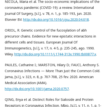
NICOLA, Maria et al. The socio-economic implications of the
coronavirus pandemic (COVID-19): a review. International
Journal Of Surgery, [s.l.], v. 78, n. 1, p. 185-193, jun. 2020.
Elsevier BV.
http://dx.doi.org/10.1016/j.ijsu.2020.04.018
.
ORIOL, R. Genetic control of the fucosylation of abh
precursor chains. Evidence for new epistatic interactions in
different cells and tissues. European Journal Of
Immunogenetics, [s.l.], v. 17, n. 4-5, p. 235-245, ago. 1990.
Wiley.
http://dx.doi.org/10.1111/j.1744-313x.1990.tb00877.x
.
PAULES, Catharine I.; MARSTON, Hilary D.; FAUCI, Anthony S.
Coronavirus Infections — More Than Just the Common Cold.
Jama, [s.l.], v. 323, n. 8, p. 707-708, 25 fev. 2020. American
Medical Association (AMA).
http://dx.doi.org/10.1001/jama.2020.0757
.
QING, Enya et al. Distinct Roles for Sialoside and Protein
Receptors in Coronavirus Infection. Mbio, [s.l.], v. 11, n. 1, p. 1-