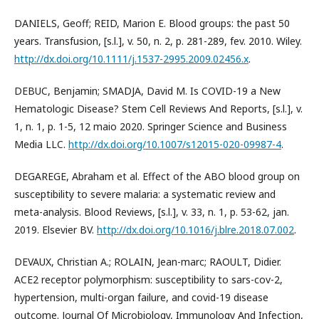
DANIELS, Geoff; REID, Marion E. Blood groups: the past 50
years. Transfusion, [s.l.], v. 50, n. 2, p. 281-289, fev. 2010. Wiley.
http://dx.doi.org/10.1111/j.1537-2995.2009.02456.x
.
DEBUC, Benjamin; SMADJA, David M. Is COVID-19 a New
Hematologic Disease? Stem Cell Reviews And Reports, [s.l.], v.
1, n. 1, p. 1-5, 12 maio 2020. Springer Science and Business
Media LLC.
http://dx.doi.org/10.1007/s12015-020-09987-4
.
DEGAREGE, Abraham et al. Effect of the ABO blood group on
susceptibility to severe malaria: a systematic review and
meta-analysis. Blood Reviews, [s.l.], v. 33, n. 1, p. 53-62, jan.
2019. Elsevier BV.
http://dx.doi.org/10.1016/j.blre.2018.07.002
.
DEVAUX, Christian A.; ROLAIN, Jean-marc; RAOULT, Didier.
ACE2 receptor polymorphism: susceptibility to sars-cov-2,
hypertension, multi-organ failure, and covid-19 disease
outcome. Journal Of Microbiology, Immunology And Infection,