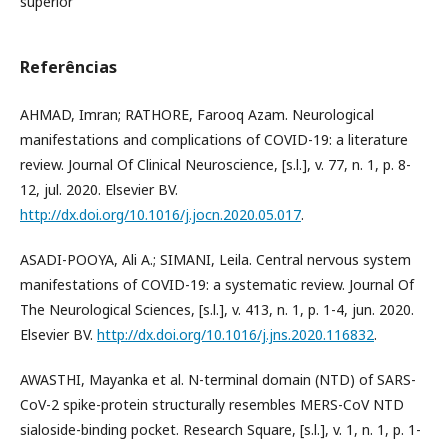
superior
Referências
AHMAD, Imran; RATHORE, Farooq Azam. Neurological
manifestations and complications of COVID-19: a literature
review. Journal Of Clinical Neuroscience, [s.l.], v. 77, n. 1, p. 8-
12, jul. 2020. Elsevier BV.
http://dx.doi.org/10.1016/j.jocn.2020.05.017
.
ASADI-POOYA, Ali A.; SIMANI, Leila. Central nervous system
manifestations of COVID-19: a systematic review. Journal Of
The Neurological Sciences, [s.l.], v. 413, n. 1, p. 1-4, jun. 2020.
Elsevier BV.
http://dx.doi.org/10.1016/j.jns.2020.116832
.
AWASTHI, Mayanka et al. N-terminal domain (NTD) of SARS-
CoV-2 spike-protein structurally resembles MERS-CoV NTD
sialoside-binding pocket. Research Square, [s.l.], v. 1, n. 1, p. 1-