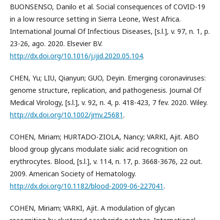
BUONSENSO, Danilo et al. Social consequences of COVID-19
in a low resource setting in Sierra Leone, West Africa.
International Journal Of Infectious Diseases, [s.l.], v. 97, n. 1, p.
23-26, ago. 2020. Elsevier BV.
http://dx.doi.org/10.1016/j.ijid.2020.05.104
.
CHEN, Yu; LIU, Qianyun; GUO, Deyin. Emerging coronaviruses:
genome structure, replication, and pathogenesis. Journal Of
Medical Virology, [s.l.], v. 92, n. 4, p. 418-423, 7 fev. 2020. Wiley.
http://dx.doi.org/10.1002/jmv.25681
.
COHEN, Miriam; HURTADO-ZIOLA, Nancy; VARKI, Ajit. ABO
blood group glycans modulate sialic acid recognition on
erythrocytes. Blood, [s.l.], v. 114, n. 17, p. 3668-3676, 22 out.
2009. American Society of Hematology.
http://dx.doi.org/10.1182/blood-2009-06-227041
.
COHEN, Miriam; VARKI, Ajit. A modulation of glycan