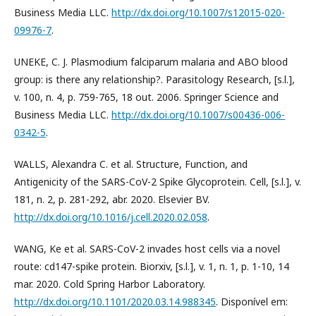
Business Media LLC.
http://dx.doi.org/10.1007/s12015-020-
09976-7
.
UNEKE, C. J. Plasmodium falciparum malaria and ABO blood
group: is there any relationship?. Parasitology Research, [s.l.],
v. 100, n. 4, p. 759-765, 18 out. 2006. Springer Science and
Business Media LLC.
http://dx.doi.org/10.1007/s00436-006-
0342-5
.
WALLS, Alexandra C. et al. Structure, Function, and
Antigenicity of the SARS-CoV-2 Spike Glycoprotein. Cell, [s.l.], v.
181, n. 2, p. 281-292, abr. 2020. Elsevier BV.
http://dx.doi.org/10.1016/j.cell.2020.02.058
.
WANG, Ke et al. SARS-CoV-2 invades host cells via a novel
route: cd147-spike protein. Biorxiv, [s.l.], v. 1, n. 1, p. 1-10, 14
mar. 2020. Cold Spring Harbor Laboratory.
http://dx.doi.org/10.1101/2020.03.14.988345
. Disponível em: