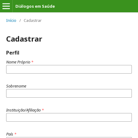
Diálogos em Saúde
Início
/
Cadastrar
Cadastrar
Perfil
Nome Próprio
*
Sobrenome
Instituição/Afiliação
*
País
*