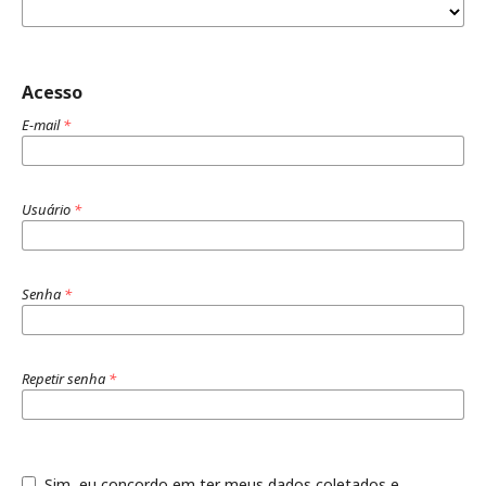
Acesso
E-mail
*
Usuário
*
Senha
*
Repetir senha
*
Sim, eu concordo em ter meus dados coletados e