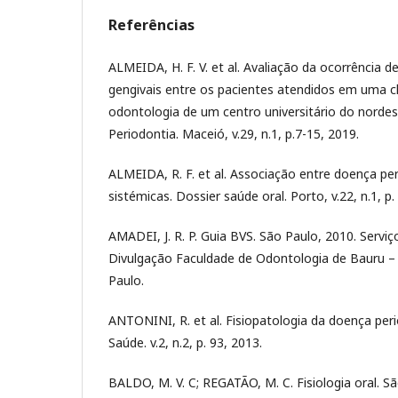
Referências
ALMEIDA, H. F. V. et al. Avaliação da ocorrência 
gengivais entre os pacientes atendidos em uma cl
odontologia de um centro universitário do nordest
Periodontia. Maceió, v.29, n.1, p.7-15, 2019.
ALMEIDA, R. F. et al. Associação entre doença pe
sistémicas. Dossier saúde oral. Porto, v.22, n.1, p
AMADEI, J. R. P. Guia BVS. São Paulo, 2010. Serv
Divulgação Faculdade de Odontologia de Bauru –
Paulo.
ANTONINI, R. et al. Fisiopatologia da doença peri
Saúde. v.2, n.2, p. 93, 2013.
BALDO, M. V. C; REGATÃO, M. C. Fisiologia oral. Sã