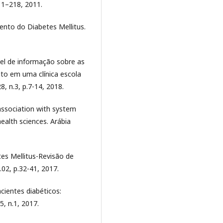
211–218, 2011.
ento do Diabetes Mellitus.
ível de informação sobre as
to em uma clínica escola
, n.3, p.7-14, 2018.
association with system
health sciences. Arábia
tes Mellitus-Revisão de
n.02, p.32-41, 2017.
cientes diabéticos:
5, n.1, 2017.