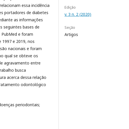
relacionam essa incidência
Edição
es portadores de diabetes
v. 3 n. 2 (2020)
ediante as informações
nas seguintes bases de
Seção
 e PubMed e foram
Artigos
de 1997 e 2019, nos
 são nacionais e foram
no qual se obteve os
 de agravamento entre
trabalho busca
tura acerca dessa relação
tratamento odontológico
 doenças periodontais;