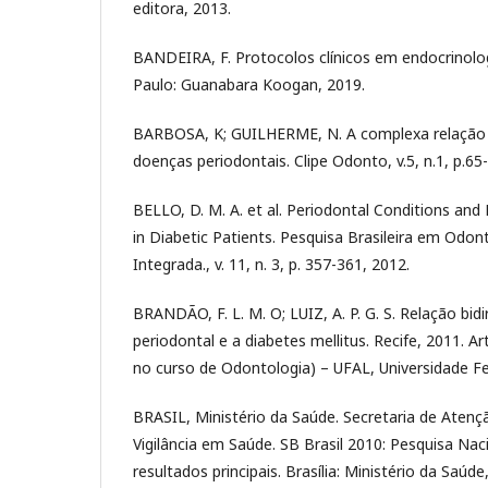
editora, 2013.
BANDEIRA, F. Protocolos clínicos em endocrinologi
Paulo: Guanabara Koogan, 2019.
BARBOSA, K; GUILHERME, N. A complexa relação e
doenças periodontais. Clipe Odonto, v.5, n.1, p.65
BELLO, D. M. A. et al. Periodontal Conditions and
in Diabetic Patients. Pesquisa Brasileira em Odont
Integrada., v. 11, n. 3, p. 357-361, 2012.
BRANDÃO, F. L. M. O; LUIZ, A. P. G. S. Relação bid
periodontal e a diabetes mellitus. Recife, 2011. A
no curso de Odontologia) – UFAL, Universidade Fe
BRASIL, Ministério da Saúde. Secretaria de Atenç
Vigilância em Saúde. SB Brasil 2010: Pesquisa Nac
resultados principais. Brasília: Ministério da Saúde