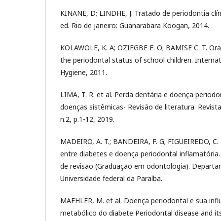
KINANE, D; LINDHE, J. Tratado de periodontia clíni
ed. Rio de janeiro: Guanarabara Koogan, 2014.
KOLAWOLE, K. A; OZIEGBE E. O; BAMISE C. T. Ora
the periodontal status of school children. Interna
Hygiene, 2011.
LIMA, T. R. et al. Perda dentária e doença period
doenças sistêmicas- Revisão de literatura. Revista 
n.2, p.1-12, 2019.
MADEIRO, A. T.; BANDEIRA, F. G; FIGUEIREDO, C. R.
entre diabetes e doença periodontal inflamatória.
de revisão (Graduação em odontologia). Departam
Universidade federal da Paraíba.
MAEHLER, M. et al. Doença periodontal e sua infl
metabólico do diabete Periodontal disease and its