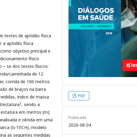
 testes de aptidão física
 a aptidão física
como objetivo principal e
dicionamento físico
o – se dos testes físicos:
rida/caminhada de 12
r, corrida de 100 metros
exão de braços na barra
PDF
 medidas, índice de massa
l/estatura², sendo a
 estatura em metros (m);
Publicado
analisada e obtida em uma
2020-08-04
 marca (G-TECH), modelo
mina as seguintes medidas