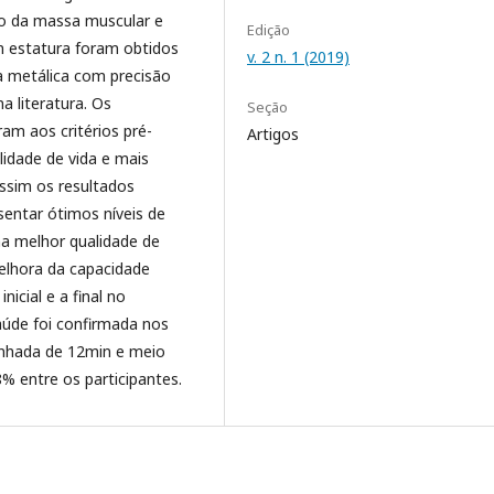
so da massa muscular e
Edição
 estatura foram obtidos
v. 2 n. 1 (2019)
 metálica com precisão
a literatura. Os
Seção
am aos critérios pré-
Artigos
lidade de vida e mais
ssim os resultados
entar ótimos níveis de
ma melhor qualidade de
melhora da capacidade
icial e a final no
aúde foi confirmada nos
minhada de 12min e meio
% entre os participantes.