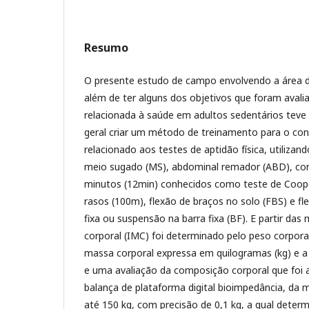
Resumo
O presente estudo de campo envolvendo a área de
além de ter alguns dos objetivos que foram avaliar
relacionada à saúde em adultos sedentários teve 
geral criar um método de treinamento para o con
relacionado aos testes de aptidão física, utilizand
meio sugado (MS), abdominal remador (ABD), cor
minutos (12min) conhecidos como teste de Coope
rasos (100m), flexão de braços no solo (FBS) e fl
fixa ou suspensão na barra fixa (BF). E partir das
corporal (IMC) foi determinado pelo peso corpora
massa corporal expressa em quilogramas (kg) e a
e uma avaliação da composição corporal que foi 
balança de plataforma digital bioimpedância, da
até 150 kg, com precisão de 0,1 kg, a qual deter