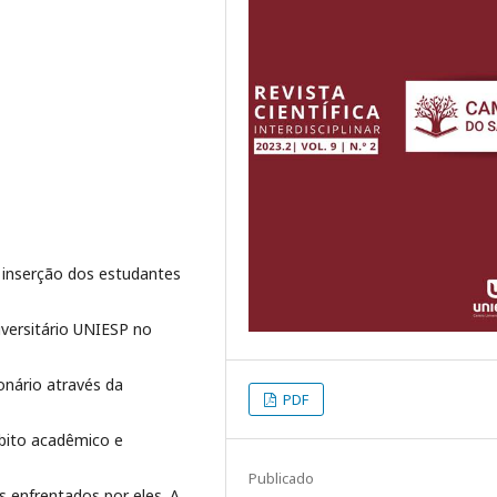
 inserção dos estudantes
iversitário UNIESP no
onário através da
PDF
mbito acadêmico e
Publicado
enfrentados por eles. A