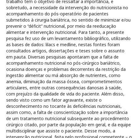
trabalho tem o objetivo de ressaltar a importância, e
sobretudo, a necessidade da intervenção do nutricionista no
acompanhamento do pós-operatório de pacientes
submetidos à cirurgia bariátrica, no sentido de minimizar e/ou
prevenir o “déficit” nutricional, por meio da reeducação
alimentar e intervenção nutricional. Para tanto, a presente
pesquisa fez uso de um levantamento bibliográfico, utilizando
as bases de dados: lilacs e medline, nestas fontes foram
consultados artigos, dissertações e teses sobre o assunto
em pauta. Diversas pesquisas apontaram que a falta de
acompanhamento nutricional no pós-cirúrgico bariátrico,
ocasiona doenças e problemas decorrentes da restrição da
ingestão alimentar ou má absorção de nutrientes, como
anemia, diminuição da massa óssea, comprometimentos
articulares, entre outras consequências danosas à saúde,
com prejuízo da qualidade de vida do paciente. Além disso,
sendo visto como um fator agravante, existe o
desconhecimento no tocante às deficiências nutricionais,
assim como, a falta de conscientização sobre a importância
de um tratamento nutricional subsequente ao procedimento
cirúrgico citado, por parte da população em geral, e da equipe
multidisciplinar que assiste o paciente. Desse modo, a
intervenção nutricional, feita pelo profissional competente – o