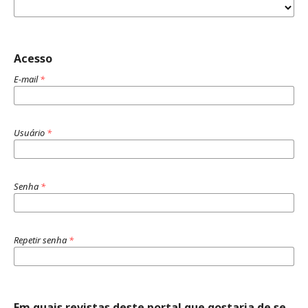
Acesso
E-mail
*
Usuário
*
Senha
*
Repetir senha
*
Em quais revistas deste portal que gostaria de se