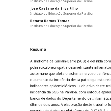
Instituto de Educação Superior da Paraíba
Jose Caetano da Silva Filho
Instituto de Educação Superior da Paraíba
Renata Ramos Tomaz
Instituto de Educação Superior da Paraíba
Resumo
A síndrome de Guillain-Barré (SGB) é definida c
polirradiculoneuropatia desmielinizante inflamató
autoimune que afeta o sistema nervoso periférico
o aumento da incidência desta patologia esta rel
indicadores epidemiológicos. O objetivo deste tra
incidência da SGB na Paraíba, com enfoque epid
banco de dados do Departamento de Informátic
últimos dois anos. A elaboração deste trabalho
pesquisa de dados na plataforma do DATASUS e em