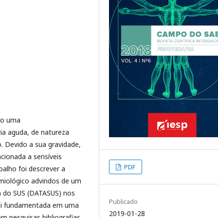
omo uma
ria aguda, de natureza
. Devido a sua gravidade,
acionada a sensíveis
PDF
balho foi descrever a
emiológico advindos de um
a do SUS (DATASUS) nos
Publicado
 foi fundamentada em uma
2019-01-28
 pesquisas bibliografias