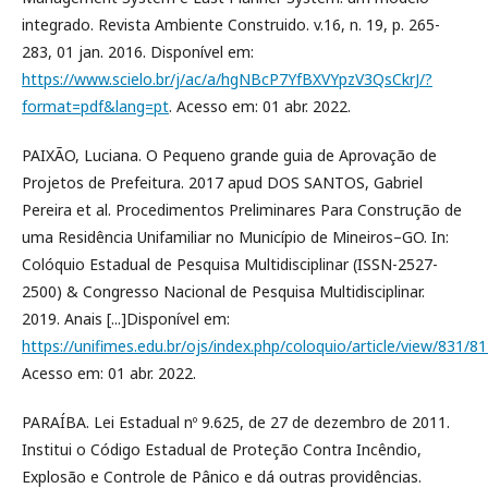
integrado. Revista Ambiente Construido. v.16, n. 19, p. 265-
283, 01 jan. 2016. Disponível em:
https://www.scielo.br/j/ac/a/hgNBcP7YfBXVYpzV3QsCkrJ/?
format=pdf&lang=pt
. Acesso em: 01 abr. 2022.
PAIXÃO, Luciana. O Pequeno grande guia de Aprovação de
Projetos de Prefeitura. 2017 apud DOS SANTOS, Gabriel
Pereira et al. Procedimentos Preliminares Para Construção de
uma Residência Unifamiliar no Município de Mineiros–GO. In:
Colóquio Estadual de Pesquisa Multidisciplinar (ISSN-2527-
2500) & Congresso Nacional de Pesquisa Multidisciplinar.
2019. Anais [...]Disponível em:
https://unifimes.edu.br/ojs/index.php/coloquio/article/view/831/8
Acesso em: 01 abr. 2022.
PARAÍBA. Lei Estadual nº 9.625, de 27 de dezembro de 2011.
Institui o Código Estadual de Proteção Contra Incêndio,
Explosão e Controle de Pânico e dá outras providências.