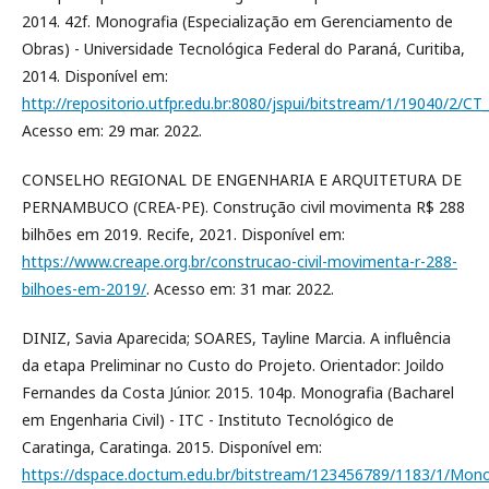
2014. 42f. Monografia (Especialização em Gerenciamento de
Obras) - Universidade Tecnológica Federal do Paraná, Curitiba,
2014. Disponível em:
http://repositorio.utfpr.edu.br:8080/jspui/bitstream/1/19040/2/
Acesso em: 29 mar. 2022.
CONSELHO REGIONAL DE ENGENHARIA E ARQUITETURA DE
PERNAMBUCO (CREA-PE). Construção civil movimenta R$ 288
bilhões em 2019. Recife, 2021. Disponível em:
https://www.creape.org.br/construcao-civil-movimenta-r-288-
bilhoes-em-2019/
. Acesso em: 31 mar. 2022.
DINIZ, Savia Aparecida; SOARES, Tayline Marcia. A influência
da etapa Preliminar no Custo do Projeto. Orientador: Joildo
Fernandes da Costa Júnior. 2015. 104p. Monografia (Bacharel
em Engenharia Civil) - ITC - Instituto Tecnológico de
Caratinga, Caratinga. 2015. Disponível em:
https://dspace.doctum.edu.br/bitstream/123456789/1183/1/M