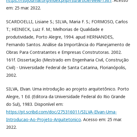
https://rsdjournal.org/index.php/rsd/article/view/1367
. Acesso
em: 25 mar. 2022.
SCARDOELLI, Lisiane S.; SILVA, Maria F. S.; FORMOSO, Carlos
T.; HEINECK, Luiz F. M.; Melhorias de Qualidade e
produtividade, Porto Alegre, 1994. apud HERNANDES,
Fernando Santos. Análise da Importância do Planejamento de
Obras Para Contratantes e Empresas Construtoras. 2002.
161f. Dissertação (Mestrado em Engenharia Civil, Construção
Civil) - Universidade Federal de Santa Catarina, Florianópolis,
2002.
SILVA, Elvan. Uma introdução ao projeto arquitetônico. Porto
Alegre, 1 Ed. (Editora da Universidade Federal do Rio Grande
do Sul), 1983. Disponível em:
https://pt.scribd.com/doc/275316011/SILVA-Elvan-Uma-
Introducao-Ao-Projeto-Arquitetonico
. Acesso em: 25 mar.
2022.