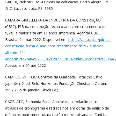
BRUCK, Nelson L. M. As dicas na edificação. Porto Alegre, Ed.
D. C. Luzzato Ltda. RS, 1985.
CÂMARA BRASILEIRA DA INDÚSTRIA DA CONSTRUÇÃO
(CBIC). PIB da construção fecha o ano com crescimento de
9,7%, a maior alta em 11 anos. Imprensa, Agência CBIC,
Brasília, 04 mar. 2022. Disponível em:
https://cbic.org.br/pib-da-
construcao-fecha-o-ano-com-crescimento-de-97-a-maior-
alta-em-11-
anos/#:~:text=04%2F03%2F2022-,PIB%20da%20constru%C3%
Acesso em: 01 abr. 2022.
CAMPOS, V.F. TQC: Controle da Qualidade Total (no Estilo
Japonês). 2. ed. Belo Horizonte: Fundação Christiano Ottoni,
1992. (Rio de Janeiro; Bloch Ed.)
CAZELATO, Fernanda Faria. Análise da correlação entre
atrasos de cronograma e retrabalhos em obras de edifício de
múltiplos apartamentos na região metropolitana de Curitiba.