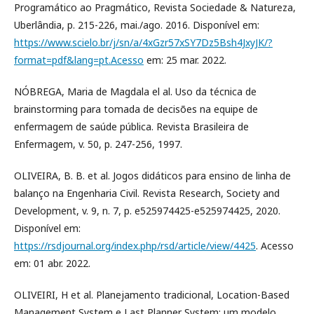
Programático ao Pragmático, Revista Sociedade & Natureza,
Uberlândia, p. 215-226, mai./ago. 2016. Disponível em:
https://www.scielo.br/j/sn/a/4xGzr57xSY7Dz5Bsh4JxyJK/?
format=pdf&lang=pt.Acesso
em: 25 mar. 2022.
NÓBREGA, Maria de Magdala el al. Uso da técnica de
brainstorming para tomada de decisões na equipe de
enfermagem de saúde pública. Revista Brasileira de
Enfermagem, v. 50, p. 247-256, 1997.
OLIVEIRA, B. B. et al. Jogos didáticos para ensino de linha de
balanço na Engenharia Civil. Revista Research, Society and
Development, v. 9, n. 7, p. e525974425-e525974425, 2020.
Disponível em:
https://rsdjournal.org/index.php/rsd/article/view/4425
. Acesso
em: 01 abr. 2022.
OLIVEIRI, H et al. Planejamento tradicional, Location-Based
Management System e Last Planner System: um modelo