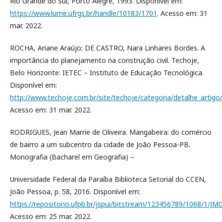
Rio Grande do Sul, Porto Alegre, 1993. Disponível em:
https://www.lume.ufrgs.br/handle/10183/1701
. Acesso em: 31
mar. 2022.
ROCHA, Ariane Araújo; DE CASTRO, Nara Linhares Bordes. A
importância do planejamento na construção civil. Techoje,
Belo Horizonte: IETEC – Instituto de Educação Tecnológica.
Disponível em:
http://www.techoje.com.br/site/techoje/categoria/detalhe_artigo
Acesso em: 31 mar. 2022.
RODRIGUES, Jean Marrie de Oliveira. Mangabeira: do comércio
de bairro a um subcentro da cidade de João Pessoa-PB.
Monografia (Bacharel em Geografia) –
Universidade Federal da Paraíba Biblioteca Setorial do CCEN,
João Pessoa, p. 58, 2016. Disponível em:
https://repositorio.ufpb.br/jspui/bitstream/123456789/1068/1/J
Acesso em: 25 mar. 2022.