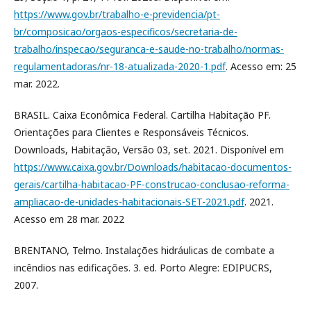
https://www.gov.br/trabalho-e-previdencia/pt-
br/composicao/orgaos-especificos/secretaria-de-
trabalho/inspecao/seguranca-e-saude-no-trabalho/normas-
regulamentadoras/nr-18-atualizada-2020-1.pdf
. Acesso em: 25
mar. 2022.
BRASIL. Caixa Econômica Federal. Cartilha Habitação PF.
Orientações para Clientes e Responsáveis Técnicos.
Downloads, Habitação, Versão 03, set. 2021. Disponível em
https://www.caixa.gov.br/Downloads/habitacao-documentos-
gerais/cartilha-habitacao-PF-construcao-conclusao-reforma-
ampliacao-de-unidades-habitacionais-SET-2021.pdf
. 2021.
Acesso em 28 mar. 2022
BRENTANO, Telmo. Instalações hidráulicas de combate a
incêndios nas edificações. 3. ed. Porto Alegre: EDIPUCRS,
2007.