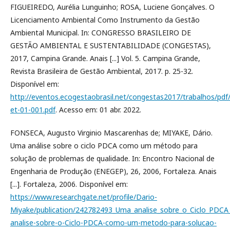
FIGUEIREDO, Aurélia Lunguinho; ROSA, Luciene Gonçalves. O
Licenciamento Ambiental Como Instrumento da Gestão
Ambiental Municipal. In: CONGRESSO BRASILEIRO DE
GESTÃO AMBIENTAL E SUSTENTABILIDADE (CONGESTAS),
2017, Campina Grande. Anais [...] Vol. 5. Campina Grande,
Revista Brasileira de Gestão Ambiental, 2017. p. 25-32.
Disponível em:
http://eventos.ecogestaobrasil.net/congestas2017/trabalhos/pd
et-01-001.pdf
. Acesso em: 01 abr. 2022.
FONSECA, Augusto Virginio Mascarenhas de; MIYAKE, Dário.
Uma análise sobre o ciclo PDCA como um método para
solução de problemas de qualidade. In: Encontro Nacional de
Engenharia de Produção (ENEGEP), 26, 2006, Fortaleza. Anais
[...]. Fortaleza, 2006. Disponível em:
https://www.researchgate.net/profile/Dario-
Miyake/publication/242782493_Uma_analise_sobre_o_Ciclo_PDC
analise-sobre-o-Ciclo-PDCA-como-um-metodo-para-solucao-