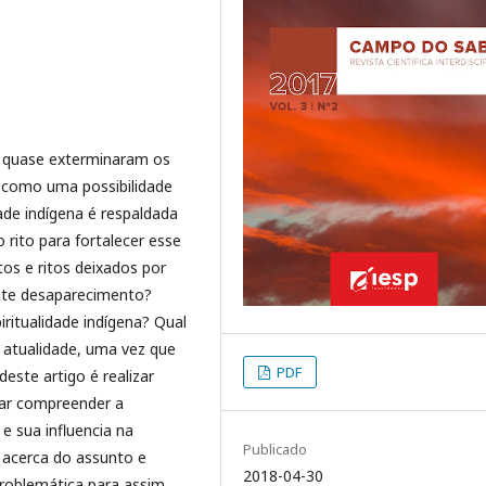
 quase exterminaram os
ta como uma possibilidade
de indígena é respaldada
o rito para fortalecer esse
tos e ritos deixados por
ente desaparecimento?
ritualidade indígena? Qual
a atualidade, uma vez que
PDF
ste artigo é realizar
car compreender a
 e sua influencia na
Publicado
o acerca do assunto e
2018-04-30
roblemática para assim