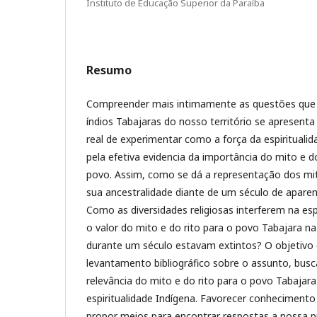
Instituto de Educação Superior da Paraíba
Resumo
Compreender mais intimamente as questões que
índios Tabajaras do nosso território se apresen
real de experimentar como a força da espiritualida
pela efetiva evidencia da importância do mito e d
povo. Assim, como se dá a representação dos mi
sua ancestralidade diante de um século de apar
Como as diversidades religiosas interferem na espi
o valor do mito e do rito para o povo Tabajara n
durante um século estavam extintos? O objetivo de
levantamento bibliográfico sobre o assunto, bus
relevância do mito e do rito para o povo Tabajara
espiritualidade Indígena. Favorecer conheciment
propor meios para encontrar respostas a nossa p