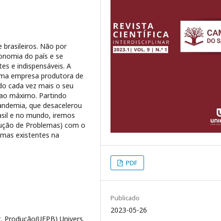
 brasileiros. Não por
nomia do país e se
s e indispensáveis. A
uma empresa produtora de
do cada vez mais o seu
 ao máximo. Partindo
andemia, que desacelerou
sil e no mundo, iremos
lução de Problemas) com o
blemas existentes na
PDF
Publicado
2023-05-26
 Produção(UFPB) Univers.