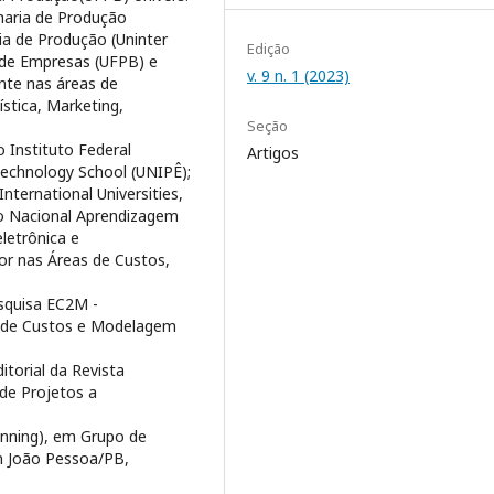
haria de Produção
ia de Produção (Uninter
Edição
 de Empresas (UFPB) e
v. 9 n. 1 (2023)
te nas áreas de
ística, Marketing,
Seção
 Instituto Federal
Artigos
echnology School (UNIPÊ);
nternational Universities,
ço Nacional Aprendizagem
eletrônica e
tor nas Áreas de Custos,
esquisa EC2M -
a de Custos e Modelagem
torial da Revista
de Projetos a
anning), em Grupo de
m João Pessoa/PB,