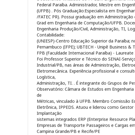
Federal Paraíba. Administrador, Mestre em Engen
(UFPB) . Pós Graduação:Especialista em Engenhar
/FATEC PR). Possui graduação em Administração
Grad em Engenharia de Computação/UFPB. Docen
Engenharia Produção/Civil, Administração, TI, Log
Contabilidade:
(UNIESP)-Centro Educação Superior da Paraíba; no
Pernambuco (IFPE); UBTECH - Unipê Business & T
FPB (Faculdade Internacional Paraíba) - Laureate I
Foi Professor Superior e Técnico do SENAI-Servi
Industrial/PB, nas áreas de Administração, Eletro
Eletromecânica. Experiência profissional e consul
Logística,
Administração, TI. . É integrante do Grupos de P
Observatório: Câmara de Estudos em Engenhari
de
Métricas, vinculado à UFPB. Membro Comissão Edi
Eletrônica, IPPEDS. Atuou e liderou como Gestor 
Implantação
sistemas integrados ERP (Enterprise Resource Pl
Empresas de Transporte Passageiros e Cargas e
Campina Grande/PB e Recife/PE