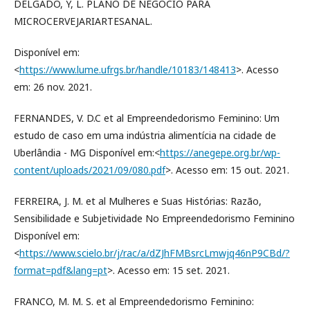
DELGADO, Y, L. PLANO DE NEGÓCIO PARA
MICROCERVEJARIARTESANAL.
Disponível em:
<
https://www.lume.ufrgs.br/handle/10183/148413
>. Acesso
em: 26 nov. 2021.
FERNANDES, V. D.C et al Empreendedorismo Feminino: Um
estudo de caso em uma indústria alimentícia na cidade de
Uberlândia - MG Disponível em:<
https://anegepe.org.br/wp-
content/uploads/2021/09/080.pdf
>. Acesso em: 15 out. 2021.
FERREIRA, J. M. et al Mulheres e Suas Histórias: Razão,
Sensibilidade e Subjetividade No Empreendedorismo Feminino
Disponível em:
<
https://www.scielo.br/j/rac/a/dZJhFMBsrcLmwjq46nP9CBd/?
format=pdf&lang=pt
>. Acesso em: 15 set. 2021.
FRANCO, M. M. S. et al Empreendedorismo Feminino: