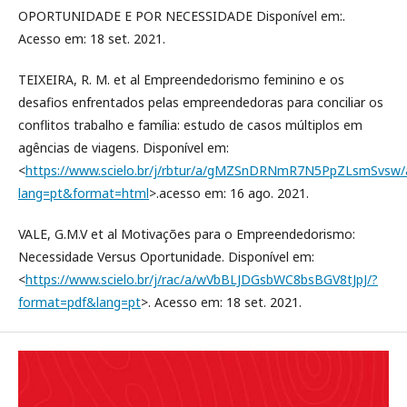
OPORTUNIDADE E POR NECESSIDADE Disponível em:.
Acesso em: 18 set. 2021.
TEIXEIRA, R. M. et al Empreendedorismo feminino e os
desafios enfrentados pelas empreendedoras para conciliar os
conflitos trabalho e família: estudo de casos múltiplos em
agências de viagens. Disponível em:
<
https://www.scielo.br/j/rbtur/a/gMZSnDRNmR7N5PpZLsmSvsw/a
lang=pt&format=html
>.acesso em: 16 ago. 2021.
VALE, G.M.V et al Motivações para o Empreendedorismo:
Necessidade Versus Oportunidade. Disponível em:
<
https://www.scielo.br/j/rac/a/wVbBLJDGsbWC8bsBGV8tJpJ/?
format=pdf&lang=pt
>. Acesso em: 18 set. 2021.