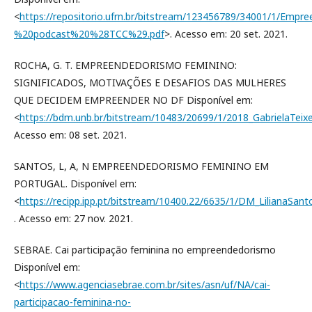
<
https://repositorio.ufrn.br/bitstream/123456789/34001/1/E
%20podcast%20%28TCC%29.pdf
>. Acesso em: 20 set. 2021.
ROCHA, G. T. EMPREENDEDORISMO FEMININO:
SIGNIFICADOS, MOTIVAÇÕES E DESAFIOS DAS MULHERES
QUE DECIDEM EMPREENDER NO DF Disponível em:
<
https://bdm.unb.br/bitstream/10483/20699/1/2018_GabrielaTeixe
Acesso em: 08 set. 2021.
SANTOS, L, A, N EMPREENDEDORISMO FEMININO EM
PORTUGAL. Disponível em:
<
https://recipp.ipp.pt/bitstream/10400.22/6635/1/DM_LilianaSant
. Acesso em: 27 nov. 2021.
SEBRAE. Cai participação feminina no empreendedorismo
Disponível em:
<
https://www.agenciasebrae.com.br/sites/asn/uf/NA/cai-
participacao-feminina-no-