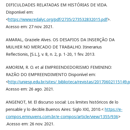
DIFICULDADES RELATADAS EM HISTÓRIAS DE VIDA.
Disponível em:
<
https://www.redalyc.org/pdf/2735/273532832015.pdf
>.
Acesso em: 27 nov. 2021.
AMARAL, Graziele Alves. OS DESAFIOS DA INSERÇÃO DA
MULHER NO MERCADO DE TRABALHO. Itinerarius
Reflectionis, [S.L.], v. 8, n. 2, p. 1-20, 1 fev. 2013.
AMORIM, R. O. et al EMPREENDEDORISMO FEMININO:
RAZÃO DO EMPREENDIMENTO Disponível em:
<
http://uniesp.edu.br/sites/_biblioteca/revistas/20170602115149.p
Acesso em: 26 ago. 2021.
ANGENOT, M. El discurso social: Los limites históricos de lo
pensable y lo decible.Buenos Aires: Siglo XXI, 2010.<
https://e-
compos.emnuvens.com.br/e-compos/article/view/1355/936
>
.Acesso em: 26 nov. 2021.