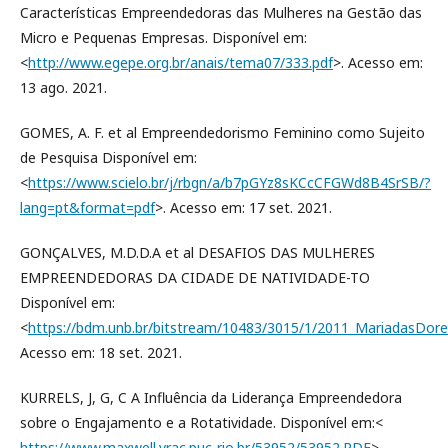
Características Empreendedoras das Mulheres na Gestão das
Micro e Pequenas Empresas. Disponível em:
<
http://www.egepe.org.br/anais/tema07/333.pdf
>. Acesso em:
13 ago. 2021.
GOMES, A. F. et al Empreendedorismo Feminino como Sujeito
de Pesquisa Disponível em:
<
https://www.scielo.br/j/rbgn/a/b7pGYz8sKCcCFGWd8B4SrSB/?
lang=pt&format=pdf
>. Acesso em: 17 set. 2021.
GONÇALVES, M.D.D.A et al DESAFIOS DAS MULHERES
EMPREENDEDORAS DA CIDADE DE NATIVIDADE-TO
Disponível em:
<
https://bdm.unb.br/bitstream/10483/3015/1/2011_MariadasDore
Acesso em: 18 set. 2021.
KURRELS, J, G, C A Influência da Liderança Empreendedora
sobre o Engajamento e a Rotatividade. Disponível em:<
https://www.maxwell.vrac.puc-rio.br/53952/53952.PDF
>.