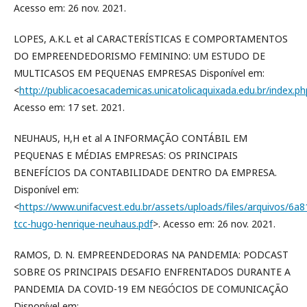
Acesso em: 26 nov. 2021.
LOPES, A.K.L et al CARACTERÍSTICAS E COMPORTAMENTOS
DO EMPREENDEDORISMO FEMININO: UM ESTUDO DE
MULTICASOS EM PEQUENAS EMPRESAS Disponível em:
<
http://publicacoesacademicas.unicatolicaquixada.edu.br/index.ph
Acesso em: 17 set. 2021.
NEUHAUS, H,H et al A INFORMAÇÃO CONTÁBIL EM
PEQUENAS E MÉDIAS EMPRESAS: OS PRINCIPAIS
BENEFÍCIOS DA CONTABILIDADE DENTRO DA EMPRESA.
Disponível em:
<
https://www.unifacvest.edu.br/assets/uploads/files/arquivos/6a8
tcc-hugo-henrique-neuhaus.pdf
>. Acesso em: 26 nov. 2021.
RAMOS, D. N. EMPREENDEDORAS NA PANDEMIA: PODCAST
SOBRE OS PRINCIPAIS DESAFIO ENFRENTADOS DURANTE A
PANDEMIA DA COVID-19 EM NEGÓCIOS DE COMUNICAÇÃO
Disponível em: