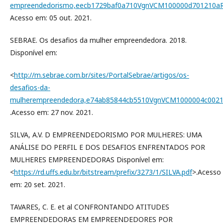
empreendedorismo,eecb1729baf0a710VgnVCM100000d701210a
Acesso em: 05 out. 2021.
SEBRAE. Os desafios da mulher empreendedora. 2018.
Disponível em:
<
http://m.sebrae.com.br/sites/PortalSebrae/artigos/os-
desafios-da-
mulherempreendedora,e74ab85844cb5510VgnVCM1000004c002
.Acesso em: 27 nov. 2021.
SILVA, A.V. D EMPREENDEDORISMO POR MULHERES: UMA
ANÁLISE DO PERFIL E DOS DESAFIOS ENFRENTADOS POR
MULHERES EMPREENDEDORAS Disponível em:
<
https://rd.uffs.edu.br/bitstream/prefix/3273/1/SILVA.pdf
>.Acesso
em: 20 set. 2021.
TAVARES, C. E. et al CONFRONTANDO ATITUDES
EMPREENDEDORAS EM EMPREENDEDORES POR