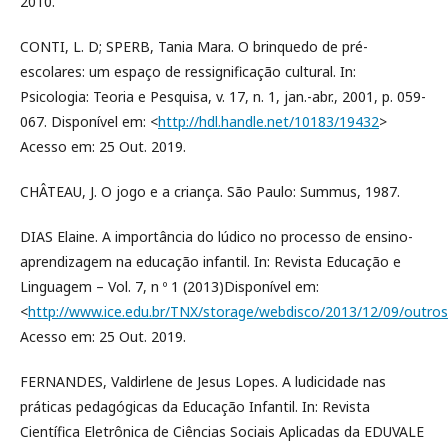
2010.
CONTI, L. D; SPERB, Tania Mara. O brinquedo de pré-
escolares: um espaço de ressignificação cultural. In:
Psicologia: Teoria e Pesquisa, v. 17, n. 1, jan.-abr., 2001, p. 059-
067. Disponível em: <
http://hdl.handle.net/10183/19432
>
Acesso em: 25 Out. 2019.
CHÂTEAU, J. O jogo e a criança. São Paulo: Summus, 1987.
DIAS Elaine. A importância do lúdico no processo de ensino-
aprendizagem na educação infantil. In: Revista Educação e
Linguagem – Vol. 7, n º 1 (2013)Disponível em:
<
http://www.ice.edu.br/TNX/storage/webdisco/2013/12/09/outr
Acesso em: 25 Out. 2019.
FERNANDES, Valdirlene de Jesus Lopes. A ludicidade nas
práticas pedagógicas da Educação Infantil. In: Revista
Científica Eletrônica de Ciências Sociais Aplicadas da EDUVALE