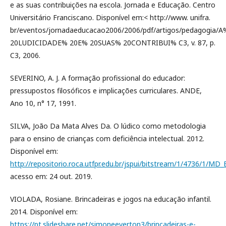
e as suas contribuições na escola. Jornada e Educação. Centro
Universitário Franciscano. Disponível em:< http://www. unifra.
br/eventos/jornadaeducacao2006/2006/pdf/artigos/pedagogia/A
20LUDICIDADE% 20E% 20SUAS% 20CONTRIBUI% C3, v. 87, p.
C3, 2006.
SEVERINO, A. J. A formação profissional do educador:
pressupostos filosóficos e implicações curriculares. ANDE,
Ano 10, n° 17, 1991.
SILVA, João Da Mata Alves Da. O lúdico como metodologia
para o ensino de crianças com deﬁciência intelectual. 2012.
Disponível em:
http://repositorio.roca.utfpr.edu.br/jspui/bitstream/1/4736/1/M
acesso em: 24 out. 2019.
VIOLADA, Rosiane. Brincadeiras e jogos na educação infantil.
2014. Disponível em:
https://pt.slideshare.net/simoneeverton3/brincadeiras-e-